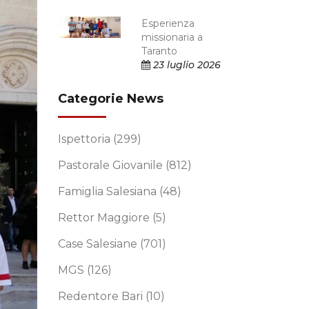
Esperienza
missionaria a
Taranto
23 luglio 2026
Categorie News
Ispettoria
(299)
Pastorale Giovanile
(812)
Famiglia Salesiana
(48)
Rettor Maggiore
(5)
Case Salesiane
(701)
MGS
(126)
Redentore Bari
(10)