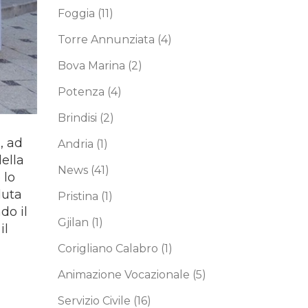
Foggia
(11)
Torre Annunziata
(4)
Bova Marina
(2)
Potenza
(4)
Brindisi
(2)
, ad
Andria
(1)
ella
News
(41)
 lo
duta
Pristina
(1)
do il
Gjilan
(1)
il
Corigliano Calabro
(1)
Animazione Vocazionale
(5)
Servizio Civile
(16)