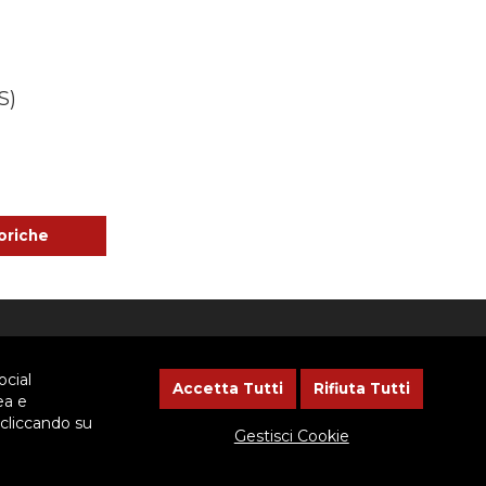
S)
oriche
NEWSLETTER
ocial
Accetta Tutti
Rifiuta Tutti
ea e
 cliccando su
Lasciaci il tuo indirizzo email, ti
Gestisci Cookie
aggiorneremo sulle iniziative
dell'Ispettoria