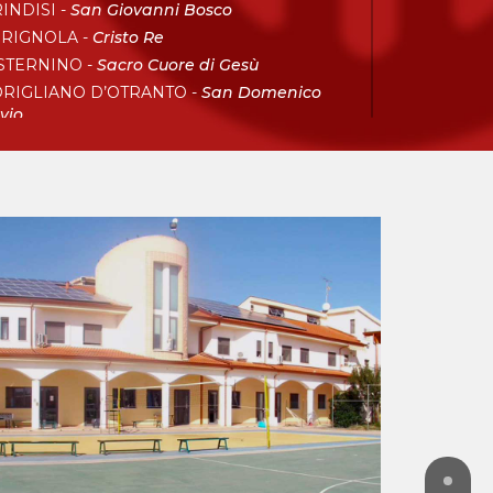
INDISI -
San Giovanni Bosco
RIGNOLA -
Cristo Re
STERNINO -
Sacro Cuore di Gesù
RIGLIANO D’OTRANTO -
San Domenico
vio
GGIA -
Sacro Cuore di Gesù
CCE -
San Francesco di Sales
NTERAMO IN COLLE -
Sacro Cuore di Gesù
RANTO -
San Giovanni Bosco
alabria
VA MARINA -
Don Bosco
RIGLIANO ROSSANO -
Maria Ausiliatrice
CRI -
San Giovanni Bosco
VERATO -
Beato Michele Rua
BO VALENTIA -
Santa Maria del Soccorso
elegazione AKM