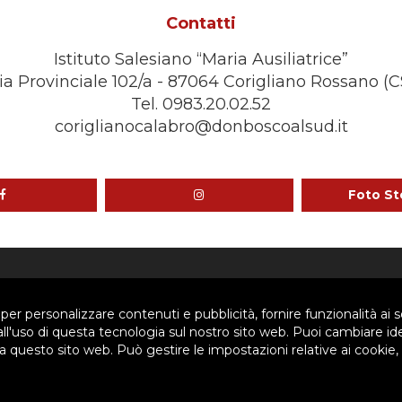
Contatti
Istituto Salesiano “Maria Ausiliatrice”
ia Provinciale 102/a - 87064 Corigliano Rossano (C
Tel. 0983.20.02.52
coriglianocalabro@donboscoalsud.it
Foto St
SIAMO
SETTORI
 per personalizzare contenuti e pubblicità, fornire funzionalità ai s
 all'uso di questa tecnologia sul nostro sito web. Puoi cambiare id
 questo sito web. Può gestire le impostazioni relative ai cookie,
Siamo
Pastorale Giovanile
a
Formazione