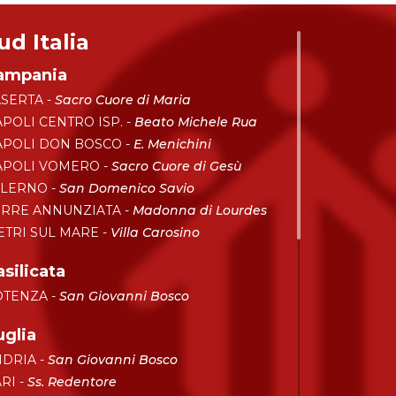
ud Italia
ampania
SERTA -
Sacro Cuore di Maria
POLI CENTRO ISP. -
Beato Michele Rua
POLI DON BOSCO -
E. Menichini
APOLI VOMERO -
Sacro Cuore di Gesù
ALERNO -
San Domenico Savio
RRE ANNUNZIATA -
Madonna di Lourdes
ETRI SUL MARE -
Villa Carosino
silicata
OTENZA -
San Giovanni Bosco
uglia
DRIA -
San Giovanni Bosco
RI -
Ss. Redentore