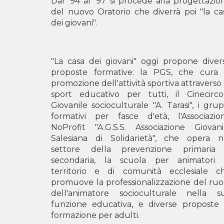
Dal '94 al '97 si procede alla progettazio
del nuovo Oratorio che diverrà poi "la ca
dei giovani".
"La casa dei giovani" oggi propone diver
proposte formative: la PGS, che cura 
promozione dell'attività sportiva attraverso 
sport educativo per tutti, il Cinecirco
Giovanile socioculturale "A. Tarasi", i grup
formativi per fasce d'età, l'Associazio
NoProfit "A.G.S.S. Associazione Giovani
Salesiana di Solidarietà", che opera n
settore della prevenzione primaria
secondaria, la scuola per animatori 
territorio e di comunità ecclesiale c
promuove la professionalizzazione del ruo
dell'animatore socioculturale nella s
funzione educativa, e diverse proposte 
formazione per adulti.