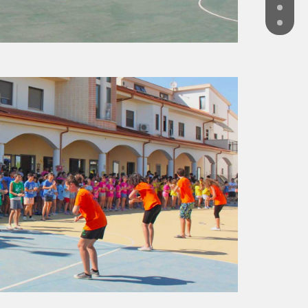
lbania
SHNJË -
Shën Pjetri dhe Pali
UTARI -
B.V. Buon Consiglio
RANA -
San Giovanni Bosco
osovo
ILAN -
Don Bosko
ISTINA -
Don Bosko
ontenegro
dgorica -
Centro Don Bosco