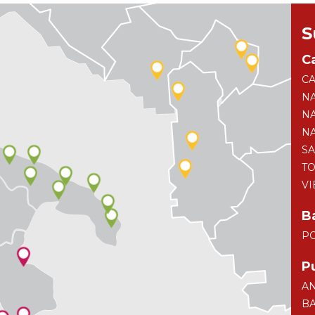
S
C
CA
NA
NA
N
S
TO
VI
Ba
P
P
AN
BA