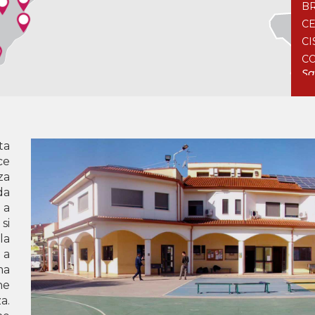
BR
CE
CI
CO
Sa
FO
LE
SA
TA
ta
ce
C
za
da
BO
 a
CO
si
LO
la
SO
 a
VI
ma
ne
D
a.