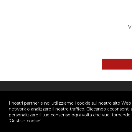
V
ABOUT US
CHI 
I nostri partner e noi utilizziamo i cookie sul nostro sito Web
network o analizzare il nostro traffico. Cliccando acconsenti
personalizzare il tuo consenso ogni volta che vuoi tornando a
Ispettoria Salesiana Meridionale
Chi 
'Gestisci cookie'.
Stori
Via Don Bosco, 8