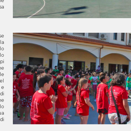
ne
A
sa
LU
SC
TI
se
K
la
lo
GJ
lo
PR
pi
ne
M
le
Po
el
 e
di
he
lo
ua
di