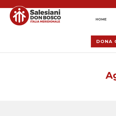
HOME
DONA 
Ag