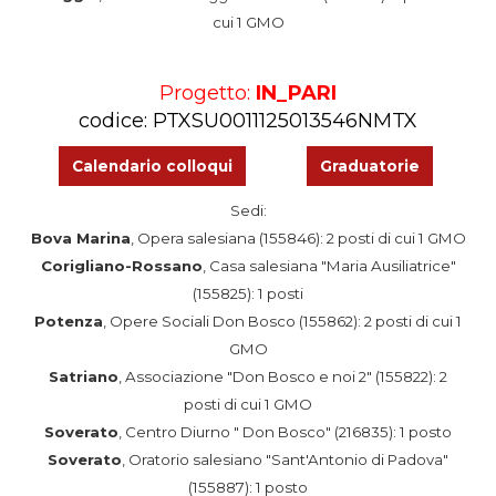
cui 1 GMO
Progetto:
IN_PARI
codice: PTXSU0011125013546NMTX
Calendario colloqui
Graduatorie
Sedi:
Bova Marina
, Opera salesiana (155846): 2 posti di cui 1 GMO
Corigliano-Rossano
, Casa salesiana "Maria Ausiliatrice"
(155825): 1 posti
Potenza
, Opere Sociali Don Bosco (155862): 2 posti di cui 1
GMO
Satriano
, Associazione "Don Bosco e noi 2" (155822): 2
posti di cui 1 GMO
Soverato
, Centro Diurno " Don Bosco" (216835): 1 posto
Soverato
, Oratorio salesiano "Sant'Antonio di Padova"
(155887): 1 posto