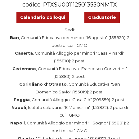
codice: PTXSU0011125013550NMTX
Calendario colloqui
Graduatorie
Sedi:
Bari
, Comunità Educativa per minori "16 agosto" (155820): 2
posti di cui 1 GMO
Caserta
, Comunità Alloggio per minori "Casa Pinardi"
(155818): 2 posti
Cisternino
, Comunità Educativa "Francesco Convertini"
(155883): 2 posti
Corigliano d'Otranto
, Comunità Educativa "San
Domenico Savio" (155819):
2 posti
Foggia
, Comunità Alloggio "Casa Giò" (209559): 2 posti
Napoli
, Istituto salesiano "E.Menichini" (155832): 2 posti di
cui 1 GMO
Napoli
, Comunità Alloggio per minori "Il Sogno" (155881): 2
posti di cui 1 GMO
Quarto
, "Cittadella dell'inclusione" (216827): 2 posti