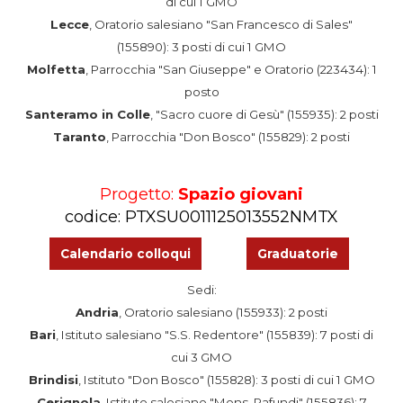
di cui 1 GMO
Lecce
, Oratorio salesiano "San Francesco di Sales"
(155890): 3 posti di cui 1 GMO
Molfetta
, Parrocchia "San Giuseppe" e Oratorio (223434): 1
posto
Santeramo in Colle
, "Sacro cuore di Gesù" (155935): 2 posti
Taranto
, Parrocchia "Don Bosco" (155829): 2 posti
Progetto:
Spazio giovani
codice: PTXSU0011125013552NMTX
Calendario colloqui
Graduatorie
Sedi:
Andria
, Oratorio salesiano (155933): 2 posti
Bari
, Istituto salesiano "S.S. Redentore" (155839): 7 posti di
cui 3 GMO
Brindisi
, Istituto "Don Bosco" (155828): 3 posti di cui 1 GMO
Cerignola
, Istituto salesiano "Mons. Pafundi" (155836): 7