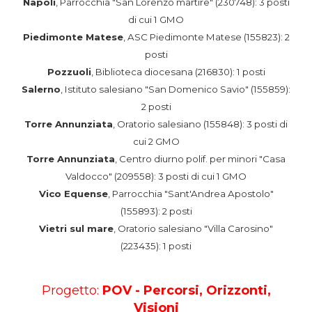
Napoli
, Parrocchia "San Lorenzo martire" (230748): 3 posti
di cui 1 GMO
Piedimonte Matese
, ASC Piedimonte Matese (155823): 2
posti
Pozzuoli
, Biblioteca diocesana (216830): 1 posti
Salerno
, Istituto salesiano "San Domenico Savio" (155859):
2 posti
Torre Annunziata
, Oratorio salesiano (155848): 3 posti di
cui 2 GMO
Torre Annunziata
, Centro diurno polif. per minori "Casa
Valdocco" (209558): 3 posti di cui 1 GMO
Vico Equense
, Parrocchia "Sant'Andrea Apostolo"
(155893): 2 posti
Vietri sul mare
, Oratorio salesiano "Villa Carosino"
(223435): 1 posti
Progetto:
POV - Percorsi, Orizzonti,
Visioni