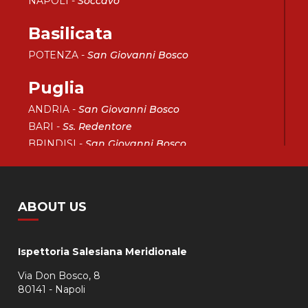
NAPOLI -
Soccavo
Basilicata
POTENZA -
San Giovanni Bosco
Puglia
ANDRIA -
San Giovanni Bosco
BARI -
Ss. Redentore
BRINDISI -
San Giovanni Bosco
CERIGNOLA -
Cristo Re
CISTERNINO -
Sacro Cuore di Gesù
CORIGLIANO D’OTRANTO -
San Domenico
ABOUT US
Savio
FOGGIA -
Sacro Cuore di Gesù
LECCE -
San Francesco di Sales
Ispettoria Salesiana Meridionale
SANTERAMO IN COLLE -
Sacro Cuore di Gesù
Via Don Bosco, 8
TARANTO -
San Giovanni Bosco
80141 - Napoli