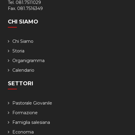
Calabria
Tel. 081.7511029
Fax. 081.7516349
BOVA MARINA -
Don Bosco
CORIGLIANO ROSSANO -
Maria Ausiliatrice
CHI SIAMO
LOCRI -
San Giovanni Bosco
SOVERATO -
Beato Michele Rua
VIBO VALENTIA -
Santa Maria del Soccorso
Chi Siamo
SATRIANO -
Satriano
Storia
Organigramma
Calendario
SETTORI
Pastorale Giovanile
Formazione
Famiglia salesiana
Economia