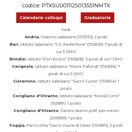
codice: PTXSU0011125013551NMTX
Calendario colloqui
Graduatorie
Sedi:
Andria
, Oratorio salesiano (155933): 2 posti
Bari
, Istituto salesiano "S.S. Redentore" (155839): 7 posti di
cui 3 GMO
Brindisi
, Istituto "Don Bosco" (155828): 3 posti di cui 1 GMO
Cerignola
, Istituto salesiano "Mons. Pafundi" (155836): 7
posti di cui 2 GMO
Cisternino
, Istituto salesiano "Sacro Cuore" (155854): 1
posto
Corigliano d'Otranto
, Istituto salesiano "Nicola Comi"
(155891): 1 posto
Corigliano d'Otranto
, Centro diurno polif. per minori
(209699): 1 posto
Foggia
, Parrocchia "Sacro Cuore di Gesù" (155895): 2 posti