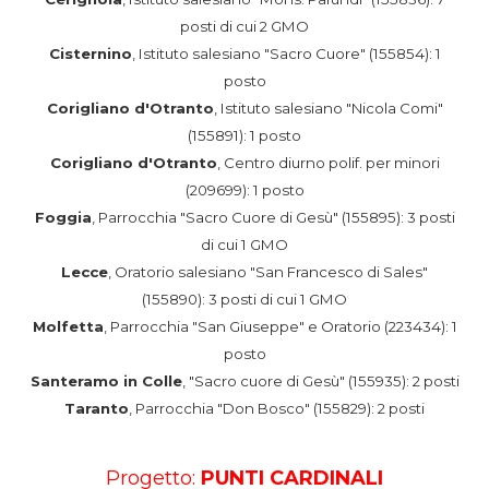
posti di cui 2 GMO
Cisternino
, Istituto salesiano "Sacro Cuore" (155854): 1
posto
Corigliano d'Otranto
, Istituto salesiano "Nicola Comi"
(155891): 1 posto
Corigliano d'Otranto
, Centro diurno polif. per minori
(209699): 1 posto
Foggia
, Parrocchia "Sacro Cuore di Gesù" (155895): 3 posti
di cui 1 GMO
Lecce
, Oratorio salesiano "San Francesco di Sales"
(155890): 3 posti di cui 1 GMO
Molfetta
, Parrocchia "San Giuseppe" e Oratorio (223434): 1
posto
Santeramo in Colle
, "Sacro cuore di Gesù" (155935): 2 posti
Taranto
, Parrocchia "Don Bosco" (155829): 2 posti
Progetto:
PUNTI CARDINALI