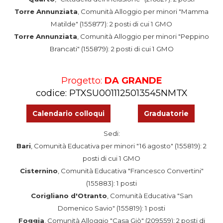
Torre Annunziata
, Comunità Alloggio per minori "Mamma
Matilde" (155877): 2 posti di cui 1 GMO
Torre Annunziata
, Comunità Alloggio per minori "Peppino
Brancati" (155879): 2 posti di cui 1 GMO
Progetto:
DA GRANDE
codice: PTXSU0011125013545NMTX
Calendario colloqui
Graduatorie
Sedi:
Bari
, Comunità Educativa per minori "16 agosto" (155819): 2
posti di cui 1 GMO
Cisternino
, Comunità Educativa "Francesco Convertini"
(155883): 1 posti
Corigliano d'Otranto
, Comunità Educativa "San
Domenico Savio" (155819): 1
posti
Foggia
, Comunità Alloggio "Casa Giò" (209559): 2 posti di