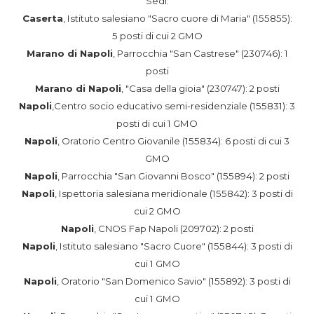
Sedi:
Caserta
, Istituto salesiano "Sacro cuore di Maria" (155855):
5 posti di cui 2 GMO
Marano di Napoli
, Parrocchia "San Castrese" (230746): 1
posti
Marano di Napoli
, "Casa della gioia" (230747): 2 posti
Napoli
,Centro socio educativo semi-residenziale (155831):
3
posti di cui 1 GMO
Napoli
, Oratorio Centro Giovanile (155834): 6 posti di cui 3
GMO
Napoli
, Parrocchia "San Giovanni Bosco" (155894): 2 posti
Napoli
, Ispettoria salesiana meridionale (155842): 3 posti di
cui 2 GMO
Napoli
, CNOS Fap Napoli (209702): 2 posti
Napoli
, Istituto salesiano "Sacro Cuore" (155844): 3 posti di
cui 1 GMO
Napoli
, Oratorio "San Domenico Savio" (155892): 3 posti di
cui 1 GMO