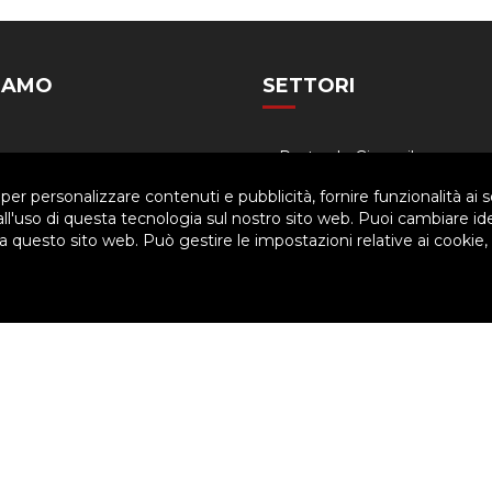
SIAMO
SETTORI
Siamo
Pastorale Giovanile
a
Formazione
 per personalizzare contenuti e pubblicità, fornire funzionalità ai s
 all'uso di questa tecnologia sul nostro sito web. Puoi cambiare id
nigramma
Famiglia salesiana
 questo sito web. Può gestire le impostazioni relative ai cookie,
dario
Economia
ved. | P.IVA 80057280630 |
Privacy & Cookie Policy
-
Gestisci Cookie
arti per migliorare l'esperienza utente. Per visualizzare il plugin è ne