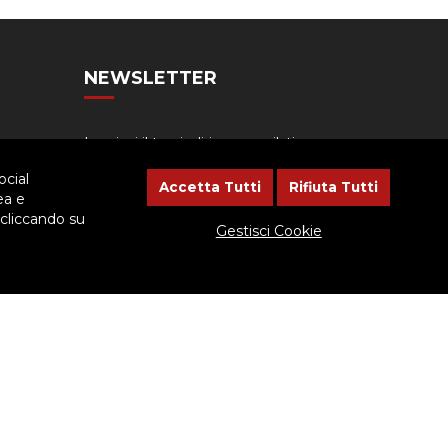
NEWSLETTER
Lasciaci il tuo indirizzo email, ti
aggiorneremo sulle iniziative
ocial
dell'Ispettoria
Accetta Tutti
Rifiuta Tutti
ea e
 cliccando su
Gestisci Cookie
cessario dare il consenso.