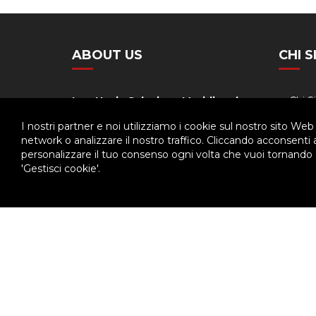
ABOUT US
CHI 
Ispettoria Salesiana Meridionale
Chi 
Stori
Via Don Bosco, 8
I nostri partner e noi utilizziamo i cookie sul nostro sito Web
80141 - Napoli
network o analizzare il nostro traffico. Cliccando acconsenti
Orga
personalizzare il tuo consenso ogni volta che vuoi tornando a
Tel. 081.7511029
'Gestisci cookie'.
Calen
Fax. 081.7516349
© 2026 - Ispettoria Salesiana Meridionale - All rights reser
Questo plugin utilizza cookie per raccogliere dati e cookie di terze p
Clicca qui per modificare le preferenze sulla Cookie Policy