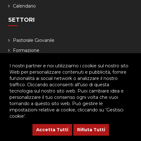
Calendario
SETTORI
Pastorale Giovanile
Formazione
Famiglia salesiana
I nostri partner e noi utilizziamo i cookie sul nostro sito
Economia
Web per personalizzare contenuti e pubblicità, fornire
funzionalità ai social network o analizzare il nostro
NEWSLETTER
traffico. Cliccando acconsenti all'uso di questa
tecnologia sul nostro sito web. Puoi cambiare idea e
personalizzare il tuo consenso ogni volta che vuoi
Lasciaci il tuo indirizzo email, ti aggiorneremo sulle
tornando a questo sito web. Può gestire le
iniziative dell'Ispettoria
impostazioni relative ai cookie, cliccando su 'Gestisci
cookie'.
Accetta Tutti
Rifiuta Tutti