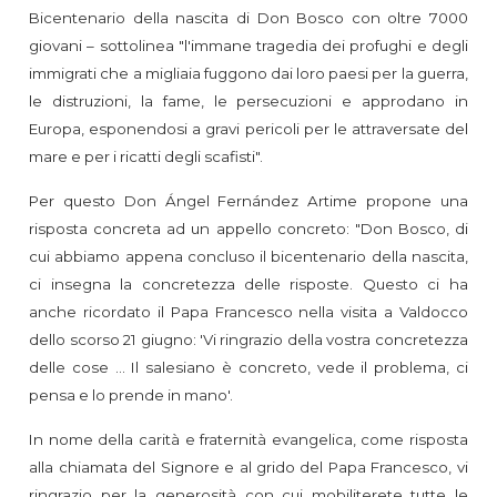
Bicentenario della nascita di Don Bosco con oltre 7000
giovani – sottolinea "l'immane tragedia dei profughi e degli
immigrati che a migliaia fuggono dai loro paesi per la guerra,
le distruzioni, la fame, le persecuzioni e approdano in
Europa, esponendosi a gravi pericoli per le attraversate del
mare e per i ricatti degli scafisti".
Per questo Don Ángel Fernández Artime propone una
risposta concreta ad un appello concreto: "Don Bosco, di
cui abbiamo appena concluso il bicentenario della nascita,
ci insegna la concretezza delle risposte. Questo ci ha
anche ricordato il Papa Francesco nella visita a Valdocco
dello scorso 21 giugno: 'Vi ringrazio della vostra concretezza
delle cose ... Il salesiano è concreto, vede il problema, ci
pensa e lo prende in mano'.
In nome della carità e fraternità evangelica, come risposta
alla chiamata del Signore e al grido del Papa Francesco, vi
ringrazio per la generosità con cui mobiliterete tutte le