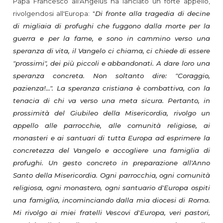
Papa Francesco all'Angelus ha lanciato un forte appello,
rivolgendosi all'Europa: "
Di fronte alla tragedia di decine
di migliaia di profughi che fuggono dalla morte per la
guerra e per la fame, e sono in cammino verso una
speranza di vita, il Vangelo ci chiama, ci chiede di essere
"prossimi", dei più piccoli e abbandonati. A dare loro una
speranza concreta. Non soltanto dire: "Coraggio,
pazienza!...". La speranza cristiana è combattiva, con la
tenacia di chi va verso una meta sicura. Pertanto, in
prossimità del Giubileo della Misericordia, rivolgo un
appello alle parrocchie, alle comunità religiose, ai
monasteri e ai santuari di tutta Europa ad esprimere la
concretezza del Vangelo e accogliere una famiglia di
profughi. Un gesto concreto in preparazione all'Anno
Santo della Misericordia. Ogni parrocchia, ogni comunità
religiosa, ogni monastero, ogni santuario d'Europa ospiti
una famiglia, incominciando dalla mia diocesi di Roma.
Mi rivolgo ai miei fratelli Vescovi d'Europa, veri pastori,