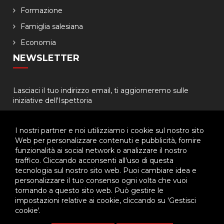
Formazione
Famiglia salesiana
Economia
NEWSLETTER
Lasciaci il tuo indirizzo email, ti aggiorneremo sulle
iniziative dell'Ispettoria
I nostri partner e noi utilizziamo i cookie sul nostro sito
Web per personalizzare contenuti e pubblicità, fornire
funzionalità ai social network o analizzare il nostro
traffico. Cliccando acconsenti all'uso di questa
tecnologia sul nostro sito web. Puoi cambiare idea e
© 2026 - Ispettoria Salesiana Meridionale - All rights reserved. | P.IVA
personalizzare il tuo consenso ogni volta che vuoi
80057280630 |
Privacy & Cookie Policy
-
Gestisci Cookie
tornando a questo sito web. Può gestire le
impostazioni relative ai cookie, cliccando su 'Gestisci
cookie'.
Questo plugin utilizza cookie per raccogliere dati e cookie di