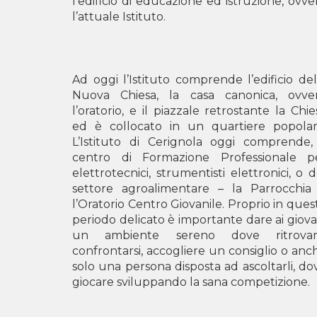
l’edificio di educazione ed istruzione, ovve
l’attuale Istituto.
Ad oggi l’Istituto comprende l’edificio del
Nuova Chiesa, la casa canonica, ovve
l’oratorio, e il piazzale retrostante la Chie
ed è collocato in un quartiere popolar
L’Istituto di Cerignola oggi comprende, 
centro di Formazione Professionale p
elettrotecnici, strumentisti elettronici, o d
settore agroalimentare – la Parrocchia
l’Oratorio Centro Giovanile. Proprio in ques
periodo delicato è importante dare ai giova
un ambiente sereno dove ritrovars
confrontarsi, accogliere un consiglio o anc
solo una persona disposta ad ascoltarli, do
giocare sviluppando la sana competizione.