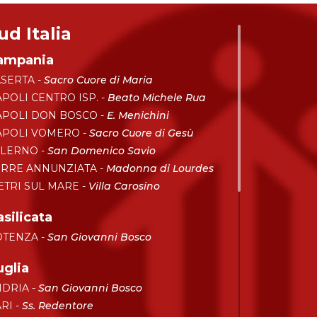
ud Italia
ampania
SERTA -
Sacro Cuore di Maria
POLI CENTRO ISP. -
Beato Michele Rua
POLI DON BOSCO -
E. Menichini
APOLI VOMERO -
Sacro Cuore di Gesù
ALERNO -
San Domenico Savio
RRE ANNUNZIATA -
Madonna di Lourdes
ETRI SUL MARE -
Villa Carosino
silicata
OTENZA -
San Giovanni Bosco
uglia
DRIA -
San Giovanni Bosco
RI -
Ss. Redentore