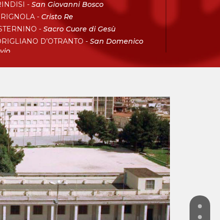
INDISI -
San Giovanni Bosco
RIGNOLA -
Cristo Re
STERNINO -
Sacro Cuore di Gesù
RIGLIANO D’OTRANTO -
San Domenico
vio
GGIA -
Sacro Cuore di Gesù
CCE -
San Francesco di Sales
NTERAMO IN COLLE -
Sacro Cuore di Gesù
RANTO -
San Giovanni Bosco
alabria
VA MARINA -
Don Bosco
RIGLIANO ROSSANO -
Maria Ausiliatrice
CRI -
San Giovanni Bosco
VERATO -
Beato Michele Rua
BO VALENTIA -
Santa Maria del Soccorso
elegazione AKM