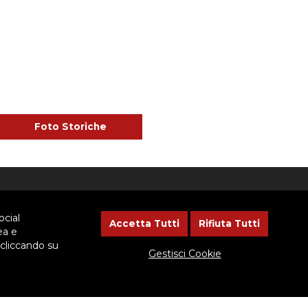
Foto Storiche
NEWSLETTER
ocial
Accetta Tutti
Rifiuta Tutti
ea e
 cliccando su
Lasciaci il tuo indirizzo email, ti
Gestisci Cookie
aggiorneremo sulle iniziative
dell'Ispettoria