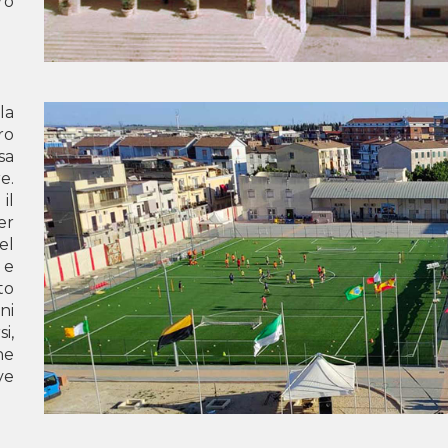
ro
A
LU
SC
TI
la
ro
K
sa
GJ
e.
PR
il
er
M
el
 e
Po
to
ni
i,
he
ve