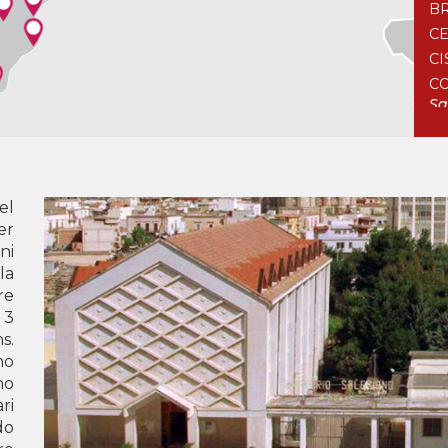
BR
CE
CI
CO
Sa
FO
LE
SA
TA
el
er
C
ni
la
BO
re
CO
 3
LO
s.
SO
no
VI
no
ri
D
do