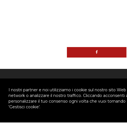
ABOUT US
CHI 
I nostri partner e noi utilizziamo i cookie sul nostro sito Web
network o analizzare il nostro traffico. Cliccando acconsenti
personalizzare il tuo consenso ogni volta che vuoi tornando a
Ispettoria Salesiana Meridionale
Chi 
'Gestisci cookie'.
Stori
Via Don Bosco, 8
80141 - Napoli
Orga