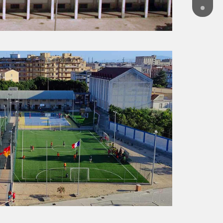
lbania
SHNJË -
Shën Pjetri dhe Pali
UTARI -
B.V. Buon Consiglio
RANA -
San Giovanni Bosco
osovo
ILAN -
Don Bosko
ISTINA -
Don Bosko
ontenegro
dgorica -
Centro Don Bosco