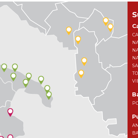
S
C
CA
NA
NA
N
S
TO
VI
Ba
P
P
AN
BA