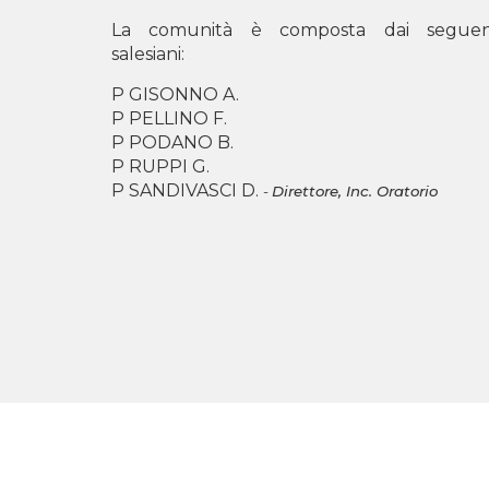
La comunità è composta dai seguen
salesiani:
P GISONNO A.
P PELLINO F.
P PODANO B.
P RUPPI G.
P SANDIVASCI D.
-
Direttore,
Inc. Oratorio