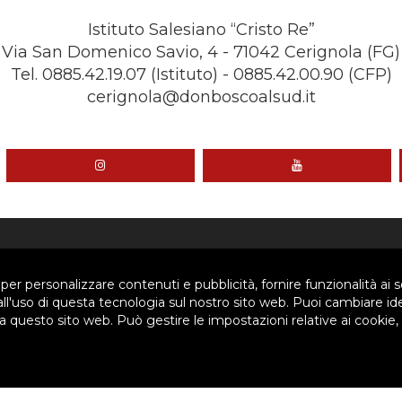
Istituto Salesiano “Cristo Re”
Via San Domenico Savio, 4 - 71042 Cerignola (FG)
Tel. 0885.42.19.07 (Istituto) - 0885.42.00.90 (CFP)
cerignola@donboscoalsud.it
SIAMO
SETTORI
 per personalizzare contenuti e pubblicità, fornire funzionalità ai s
 all'uso di questa tecnologia sul nostro sito web. Puoi cambiare id
 questo sito web. Può gestire le impostazioni relative ai cookie,
Siamo
Pastorale Giovanile
a
Formazione
nigramma
Famiglia salesiana