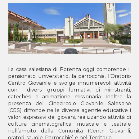
LUSHNJË -
Shën Pjetri dhe Pali
SCUTARI -
B.V. Buon Consiglio
TIRANA -
San Giovanni Bosco
Kosovo
GJILAN -
Don Bosko
PRISTINA -
Don Bosko
Montenegro
La casa salesiana di Potenza oggi comprende il
Podgorica -
Centro Don Bosco
pensionato universitario, la parrocchia, l’Oratorio
Centro Giovanile e svolge innumerevoli attività
con i diversi gruppi formativi, di ministranti,
catechesi e animazione missionaria. Inoltre la
presenza del Cinecircolo Giovanile Salesiano
(CGS) diffonde nelle diverse agenzie educative i
valori espressivi dei giovani, realizzando attività di
cultura cinematografica, musicale e teatrale
nell’ambito della Comunità (Centri Giovanili,
oratori, scuole, Parrocchie) e nel Territorio.