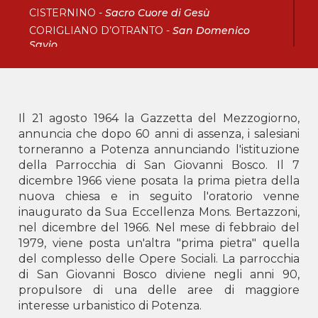
CISTERNINO -
Sacro Cuore di Gesù
CORIGLIANO D’OTRANTO -
San Domenico
Savio
FOGGIA -
Sacro Cuore di Gesù
LECCE -
San Francesco di Sales
SANTERAMO IN COLLE -
Sacro Cuore di Gesù
TARANTO -
San Giovanni Bosco
Il 21 agosto 1964 la Gazzetta del Mezzogiorno,
annuncia che dopo 60 anni di assenza, i salesiani
Calabria
torneranno a Potenza annunciando l'istituzione
della Parrocchia di San Giovanni Bosco. Il 7
BOVA MARINA -
Don Bosco
dicembre 1966 viene posata la prima pietra della
CORIGLIANO ROSSANO -
Maria Ausiliatrice
nuova chiesa e in seguito l'oratorio venne
LOCRI -
San Giovanni Bosco
inaugurato da Sua Eccellenza Mons. Bertazzoni,
SOVERATO -
Beato Michele Rua
nel dicembre del 1966. Nel mese di febbraio del
VIBO VALENTIA -
Santa Maria del Soccorso
1979, viene posta un'altra "prima pietra" quella
del complesso delle Opere Sociali. La parrocchia
Delegazione AKM
di San Giovanni Bosco diviene negli anni 90,
propulsore di una delle aree di maggiore
Albania
interesse urbanistico di Potenza.