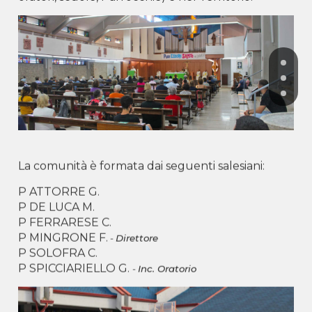
La comunità è formata dai seguenti salesiani:
P ATTORRE G.
P DE LUCA M.
P FERRARESE C.
P MINGRONE F.
-
Direttore
P SOLOFRA C.
P SPICCIARIELLO G.
-
Inc. Oratorio