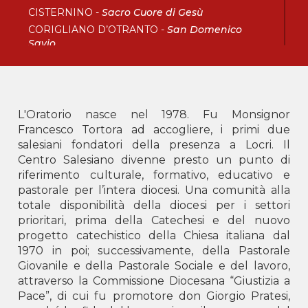
CISTERNINO -
Sacro Cuore di Gesù
CORIGLIANO D’OTRANTO -
San Domenico
Savio
FOGGIA -
Sacro Cuore di Gesù
LECCE -
San Francesco di Sales
SANTERAMO IN COLLE -
Sacro Cuore di Gesù
TARANTO -
San Giovanni Bosco
L'Oratorio nasce nel 1978. Fu Monsignor
Francesco Tortora ad accogliere, i primi due
Calabria
salesiani fondatori della presenza a Locri. Il
Centro Salesiano divenne presto un punto di
BOVA MARINA -
Don Bosco
riferimento culturale, formativo, educativo e
CORIGLIANO ROSSANO -
Maria Ausiliatrice
pastorale per l’intera diocesi. Una comunità alla
LOCRI -
San Giovanni Bosco
totale disponibilità della diocesi per i settori
SOVERATO -
Beato Michele Rua
prioritari, prima della Catechesi e del nuovo
VIBO VALENTIA -
Santa Maria del Soccorso
progetto catechistico della Chiesa italiana dal
1970 in poi; successivamente, della Pastorale
Delegazione AKM
Giovanile e della Pastorale Sociale e del lavoro,
attraverso la Commissione Diocesana “Giustizia a
Albania
Pace”, di cui fu promotore don Giorgio Pratesi,