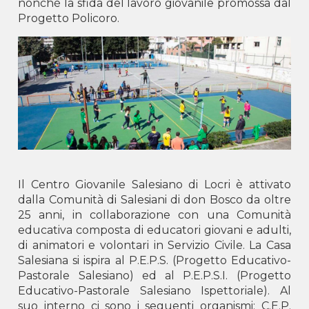
nonché la sfida del lavoro giovanile promossa dal
LUSHNJË -
Shën Pjetri dhe Pali
Progetto Policoro.
SCUTARI -
B.V. Buon Consiglio
TIRANA -
San Giovanni Bosco
Kosovo
GJILAN -
Don Bosko
PRISTINA -
Don Bosko
Montenegro
Podgorica -
Centro Don Bosco
Il Centro Giovanile Salesiano di Locri è attivato
dalla Comunità di Salesiani di don Bosco da oltre
25 anni, in collaborazione con una Comunità
educativa composta di educatori giovani e adulti,
di animatori e volontari in Servizio Civile. La Casa
Salesiana si ispira al P.E.P.S. (Progetto Educativo-
Pastorale Salesiano) ed al P.E.P.S.I. (Progetto
Educativo-Pastorale Salesiano Ispettoriale). Al
suo interno ci sono i seguenti organismi: C.E.P.