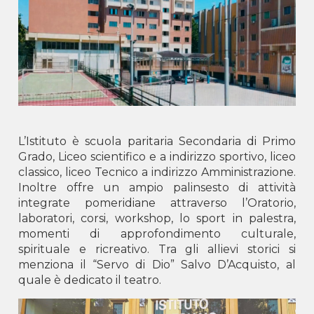
LUSHNJË -
Shën Pjetri dhe Pali
SCUTARI -
B.V. Buon Consiglio
TIRANA -
San Giovanni Bosco
Kosovo
GJILAN -
Don Bosko
PRISTINA -
Don Bosko
Montenegro
L’Istituto è scuola paritaria Secondaria di Primo
Grado, Liceo scientifico e a indirizzo sportivo, liceo
Podgorica -
Centro Don Bosco
classico, liceo Tecnico a indirizzo Amministrazione.
Inoltre offre un ampio palinsesto di attività
integrate pomeridiane attraverso l’Oratorio,
laboratori, corsi, workshop, lo sport in palestra,
momenti di approfondimento culturale,
spirituale e ricreativo. Tra gli allievi storici si
menziona il “Servo di Dio” Salvo D’Acquisto, al
quale è dedicato il teatro.