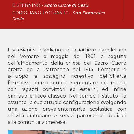
CISTERNINO -
Sacro Cuore di Gesù
CORIGLIANO D’OTRANTO -
San Domenico
Savio
FOGGIA -
Sacro Cuore di Gesù
LECCE -
San Francesco di Sales
SANTERAMO IN COLLE -
Sacro Cuore di Gesù
TARANTO -
San Giovanni Bosco
I salesiani si insediano nel quartiere napoletano
del Vomero a maggio del 1901, a seguito
Calabria
dell’affidamento della chiesa del Sacro Cuore
eretta poi a Parrocchia nel 1914. L’oratorio si
BOVA MARINA -
Don Bosco
sviluppò a sostegno ricreativo dell’offerta
CORIGLIANO ROSSANO -
Maria Ausiliatrice
formativa: prima scuola elementare poi media,
LOCRI -
San Giovanni Bosco
con ragazzi convittori ed esterni, ed infine
SOVERATO -
Beato Michele Rua
ginnasio e liceo classico. Nel tempo l'Istituto ha
VIBO VALENTIA -
Santa Maria del Soccorso
assunto la sua attuale configurazione svolgendo
una azione prevalentemente scolastica con
Delegazione AKM
attività oratoriane e servizi parrocchiali dedicati
alla comunità vomerese.
Albania