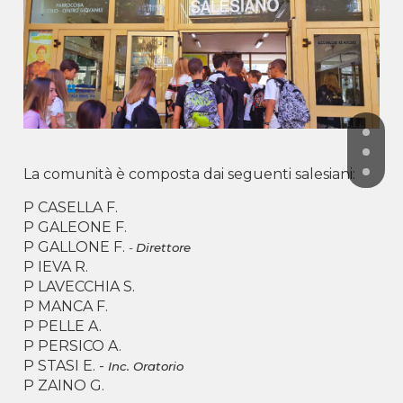
La comunità è composta dai seguenti salesiani:
P CASELLA F.
P GALEONE F.
P GALLONE F.
-
Direttore
P IEVA R.
P LAVECCHIA S.
P MANCA F.
P PELLE A.
P PERSICO A.
P STASI E. -
Inc. Oratorio
P ZAINO G.