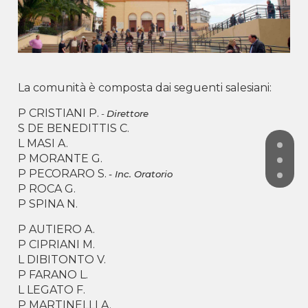
La comunità è composta dai seguenti salesiani:
P CRISTIANI P.
-
Direttore
S DE BENEDITTIS C.
L MASI A.
P MORANTE G.
P PECORARO S.
- Inc. Oratorio
P ROCA G.
P SPINA N.
P AUTIERO A.
P CIPRIANI M.
L DIBITONTO V.
P FARANO L.
L LEGATO F.
P MARTINELLI A.