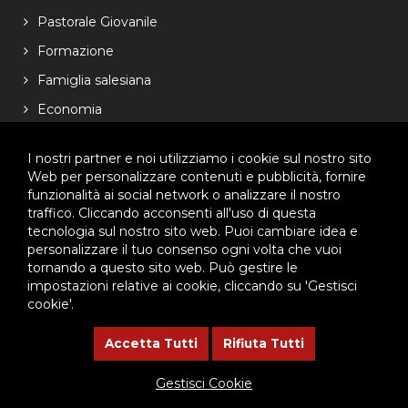
Pastorale Giovanile
Formazione
Famiglia salesiana
Economia
NEWSLETTER
I nostri partner e noi utilizziamo i cookie sul nostro sito
Web per personalizzare contenuti e pubblicità, fornire
funzionalità ai social network o analizzare il nostro
Lasciaci il tuo indirizzo email, ti aggiorneremo sulle
traffico. Cliccando acconsenti all'uso di questa
iniziative dell'Ispettoria
tecnologia sul nostro sito web. Puoi cambiare idea e
personalizzare il tuo consenso ogni volta che vuoi
tornando a questo sito web. Può gestire le
impostazioni relative ai cookie, cliccando su 'Gestisci
cookie'.
Accetta Tutti
Rifiuta Tutti
© 2026 - Ispettoria Salesiana Meridionale - All rights reserved. | P.IVA
80057280630 |
Privacy & Cookie Policy
-
Gestisci Cookie
Gestisci Cookie