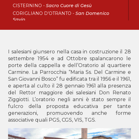
CISTERNINO -
Sacro Cuore di Gesù
CORIGLIANO D’OTRANTO -
San Domenico
Savio
FOGGIA -
Sacro Cuore di Gesù
LECCE -
San Francesco di Sales
SANTERAMO IN COLLE -
Sacro Cuore di Gesù
TARANTO -
San Giovanni Bosco
I salesiani giunsero nella casa in costruzione il 28
settembre 1954 e ad Ottobre spalancarono le
Calabria
porte della cappella e dell’Oratorio al quartiere
Carmine. La Parrocchia “Maria Ss. Del Carmine e
BOVA MARINA -
Don Bosco
San Giovanni Bosco” fu edificata tra il 1956 e il 1961,
CORIGLIANO ROSSANO -
Maria Ausiliatrice
e aperta al culto il 28 gennaio 1961 alla presenza
LOCRI -
San Giovanni Bosco
del Rettor maggiore dei salesiani Don Renato
SOVERATO -
Beato Michele Rua
Ziggiotti. L’oratorio negli anni è stato sempre il
VIBO VALENTIA -
Santa Maria del Soccorso
fulcro della proposta educativa per tante
generazioni, promuovendo anche forme
Delegazione AKM
associative quali PGS, CGS, VIS, TGS.
Albania