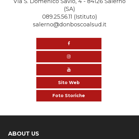
Via S. Domenico Savio, 4 - 84126 Salerno
(SA)
089.25.56.11 (Istituto)
salerno@donboscoalsud.it
Sito Web
Foto Storiche
ABOUT US