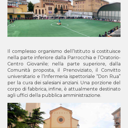
LUSHNJË -
Shën Pjetri dhe Pali
SCUTARI -
B.V. Buon Consiglio
TIRANA -
San Giovanni Bosco
Kosovo
GJILAN -
Don Bosko
PRISTINA -
Don Bosko
Il complesso organismo dell’Istituto si costituisce
Montenegro
nella parte inferiore dalla Parrocchia e l’Oratorio-
Centro Giovanile; nella parte superiore, dalla
Podgorica -
Centro Don Bosco
Comunità proposta, il Prenoviziato, il Convitto
universitario e l’Infermeria ispettoriale “Don Rua”
per la cura dei salesiani anziani. Una porzione del
corpo di fabbrica, infine, è attualmente destinato
agli uffici della pubblica amministrazione.