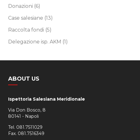
Donazioni
(6)
Case salesiane
(13)
Raccolta fondi
(5)
Delegazione isp. AKM
(1)
ABOUT US
Ispettoria Salesiana Meridionale
Via Don Bosco, 8
80141 - Napoli
Tel. 081.7511029
Fax. 081.7516349