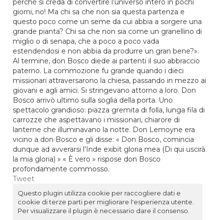
perché si creda di convertire l’universo intero in pochi
giorni, no! Ma chi sa che non sia questa partenza e
questo poco come un seme da cui abbia a sorgere una
grande pianta? Chi sa che non sia come un granellino di
miglio o di senapa, che a poco a poco vada
estendendosi e non abbia da produrre un gran bene?».
Al termine, don Bosco diede ai partenti il suo abbraccio
paterno. La commozione fu grande quando i dieci
missionari attraversarono la chiesa, passando in mezzo ai
giovani e agli amici. Si stringevano attorno a loro. Don
Bosco arrivò ultimo sulla soglia della porta. Uno
spettacolo grandioso: piazza gremita di folla, lunga fila di
carrozze che aspettavano i missionari, chiarore di
lanterne che illuminavano la notte. Don Lemoyne era
vicino a don Bosco e gli disse: « Don Bosco, comincia
dunque ad avverarsi l’Inde exibit gloria mea (Di qui uscirà
la mia gloria) » « È vero » rispose don Bosco
profondamente commosso.
Tweet
Questo plugin utilizza cookie per raccogliere dati e
cookie di terze parti per migliorare l'esperienza utente.
Per visualizzare il plugin è necessario dare il consenso.