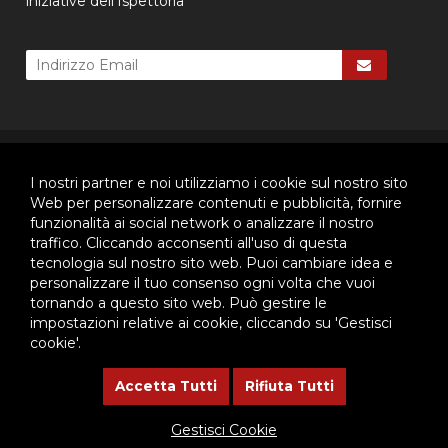
iniziative dell'Ispettoria
© 2026 - Ispettoria Salesiana Meridionale - All rights reserved. | P.IVA
80057280630 |
Privacy & Cookie Policy
-
Gestisci Cookie
I nostri partner e noi utilizziamo i cookie sul nostro sito
Web per personalizzare contenuti e pubblicità, fornire
funzionalità ai social network o analizzare il nostro
traffico. Cliccando acconsenti all'uso di questa
Questo plugin utilizza cookie per raccogliere dati e cookie di
tecnologia sul nostro sito web. Puoi cambiare idea e
terze parti per migliorare l'esperienza utente. Per visualizzare il
plugin è necessario dare il consenso.
personalizzare il tuo consenso ogni volta che vuoi
tornando a questo sito web. Può gestire le
Clicca qui per modificare le preferenze sulla Cookie Policy
impostazioni relative ai cookie, cliccando su 'Gestisci
cookie'.
Questo plugin utilizza cookie per raccogliere dati e cookie di
terze parti per migliorare l'esperienza utente. Per visualizzare il
Accetta Tutti
Rifiuta Tutti
plugin è necessario dare il consenso.
Gestisci Cookie
Clicca qui per modificare le preferenze sulla Cookie Policy