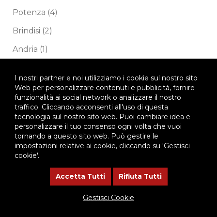
Potenza
(4)
Brindisi
(2)
Andria
(1)
News
(41)
I nostri partner e noi utilizziamo i cookie sul nostro sito
Pristina
(1)
Web per personalizzare contenuti e pubblicità, fornire
funzionalità ai social network o analizzare il nostro
Gjilan
(1)
traffico. Cliccando acconsenti all'uso di questa
tecnologia sul nostro sito web. Puoi cambiare idea e
Corigliano Calabro
(1)
personalizzare il tuo consenso ogni volta che vuoi
tornando a questo sito web. Può gestire le
Animazione Vocazionale
(5)
impostazioni relative ai cookie, cliccando su 'Gestisci
cookie'.
Servizio Civile
(16)
Accetta Tutti
Rifiuta Tutti
Formazione
(7)
Comunicazione Sociale
(9)
Gestisci Cookie
Soverato
(1)