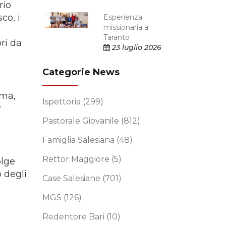
rio
co, i
Esperienza
missionaria a
,
Taranto
ri da
23 luglio 2026
Categorie News
ma,
Ispettoria
(299)
r
Pastorale Giovanile
(812)
Famiglia Salesiana
(48)
Rettor Maggiore
(5)
olge
o degli
Case Salesiane
(701)
MGS
(126)
Redentore Bari
(10)