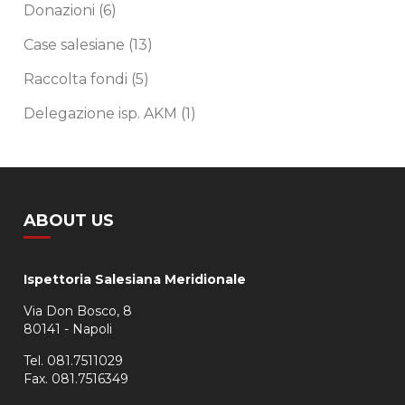
Donazioni
(6)
Case salesiane
(13)
Raccolta fondi
(5)
Delegazione isp. AKM
(1)
ABOUT US
Ispettoria Salesiana Meridionale
Via Don Bosco, 8
80141 - Napoli
Tel. 081.7511029
Fax. 081.7516349