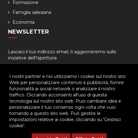
Formazione
Famiglia salesiana
Economia
NEWSLETTER
Lasciaci il tuo indirizzo email, ti aggiorneremo sulle
iniziative dell'Ispettoria
I nostri partner e noi utilizziamo i cookie sul nostro sito
Web per personalizzare contenuti e pubblicità, fornire
funzionalità ai social network o analizzare il nostro
traffico. Cliccando acconsenti all'uso di questa
tecnologia sul nostro sito web. Puoi cambiare idea e
© 2026 - Ispettoria Salesiana Meridionale - All rights reserved. | P.IVA
personalizzare il tuo consenso ogni volta che vuoi
80057280630 |
Privacy & Cookie Policy
-
Gestisci Cookie
tornando a questo sito web. Può gestire le
impostazioni relative ai cookie, cliccando su 'Gestisci
cookie'.
Questo plugin utilizza cookie per raccogliere dati e cookie di