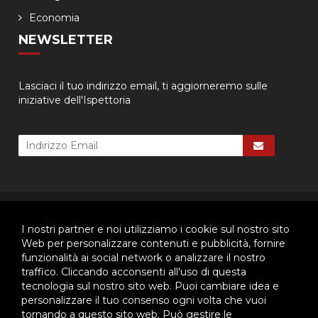
Economia
NEWSLETTER
Lasciaci il tuo indirizzo email, ti aggiorneremo sulle
iniziative dell'Ispettoria
© 2026 - Ispettoria Salesiana Meridionale - All rights reserved. | P.IVA
80057280630 |
Privacy & Cookie Policy
-
Gestisci Cookie
I nostri partner e noi utilizziamo i cookie sul nostro sito
Web per personalizzare contenuti e pubblicità, fornire
funzionalità ai social network o analizzare il nostro
traffico. Cliccando acconsenti all'uso di questa
Questo plugin utilizza cookie per raccogliere dati e cookie di
tecnologia sul nostro sito web. Puoi cambiare idea e
terze parti per migliorare l'esperienza utente. Per visualizzare il
plugin è necessario dare il consenso.
personalizzare il tuo consenso ogni volta che vuoi
tornando a questo sito web. Può gestire le