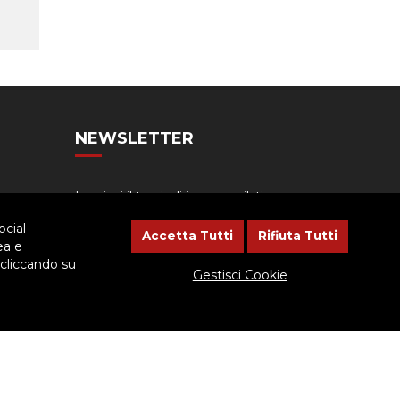
NEWSLETTER
Lasciaci il tuo indirizzo email, ti
aggiorneremo sulle iniziative
ocial
dell'Ispettoria
Accetta Tutti
Rifiuta Tutti
ea e
 cliccando su
Gestisci Cookie