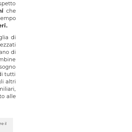
spetto
ni
che
 tempo
ri.
lia di
ezzati
tano di
bambine
isogno
i tutti
i altri
liari,
to alle
e il