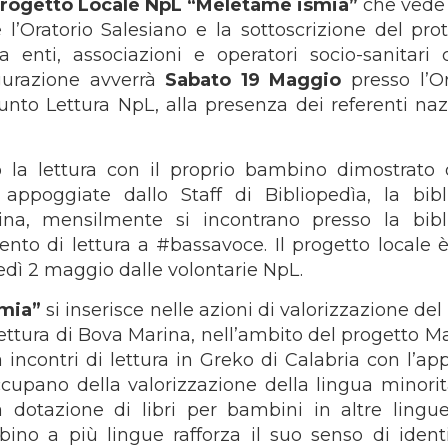
rogetto Locale NpL “Meletàme ismia”
che vede
’Oratorio Salesiano e la sottoscrizione del prot
a enti, associazioni e operatori socio-sanitari 
gurazione avverrà
Sabato 19 Maggio
presso l’Or
nto Lettura NpL, alla presenza dei referenti nazi
so la lettura con il proprio bambino dimostrato
poggiate dallo Staff di Bibliopedìa, la bibl
ina, mensilmente si incontrano presso la bibl
nto di lettura a #bassavoce. Il progetto locale è
edì 2 maggio dalle volontarie NpL.
smia”
si inserisce nelle azioni di valorizzazione de
 Lettura di Bova Marina, nell’ambito del progetto
ncontri di lettura in Greko di Calabria con l’ap
occupano della valorizzazione della lingua minorita
otazione di libri per bambini in altre lingue
mbino a più lingue rafforza il suo senso di ident