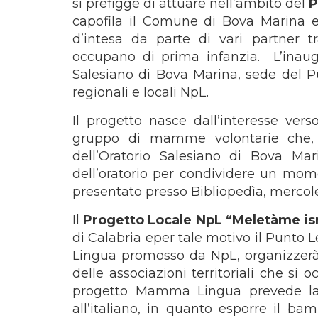
si prefigge di attuare nell’ambito del
P
capofila il Comune di Bova Marina e l
d’intesa da parte di vari partner tr
occupano di prima infanzia. L’inau
Salesiano di Bova Marina, sede del Pu
regionali e locali NpL.
Il progetto nasce dall’interesse ver
gruppo di mamme volontarie che, ap
dell’Oratorio Salesiano di Bova Mar
dell’oratorio per condividere un mome
presentato presso Bibliopedìa, mercol
Il
Progetto Locale NpL “Meletàme i
di Calabria eper tale motivo il Punto
Lingua promosso da NpL, organizzerà i
delle associazioni territoriali che si 
progetto Mamma Lingua prevede la d
all’italiano, in quanto esporre il ba