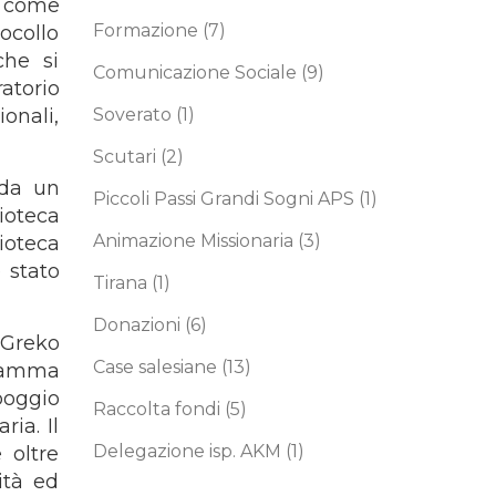
 come
Formazione
(7)
ocollo
che si
Comunicazione Sociale
(9)
atorio
Soverato
(1)
onali,
Scutari
(2)
 da un
Piccoli Passi Grandi Sogni APS
(1)
ioteca
Animazione Missionaria
(3)
ioteca
 stato
Tirana
(1)
Donazioni
(6)
l Greko
Case salesiane
(13)
 Mamma
poggio
Raccolta fondi
(5)
ria. Il
Delegazione isp. AKM
(1)
 oltre
ità ed