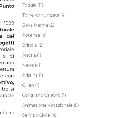
Foggia
(11)
Punto
Torre Annunziata
(4)
l 1999
Bova Marina
(2)
turale
Potenza
(4)
te del
ogetti
Brindisi
(2)
oriale
Andria
(1)
i e di
enzino
News
(41)
ettura
Pristina
(1)
re con
ttivo,
Gjilan
(1)
ltre si
Corigliano Calabro
(1)
grazie
Animazione Vocazionale
(5)
che ci
Servizio Civile
(16)