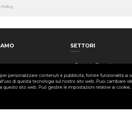
 Policy
SIAMO
SETTORI
Siamo
Pastorale Giovanile
a
Formazione
 per personalizzare contenuti e pubblicità, fornire funzionalità ai s
 all'uso di questa tecnologia sul nostro sito web. Puoi cambiare id
nigramma
Famiglia salesiana
 questo sito web. Può gestire le impostazioni relative ai cookie,
dario
Economia
ved. | P.IVA 80057280630 |
Privacy & Cookie Policy
-
Gestisci Cookie