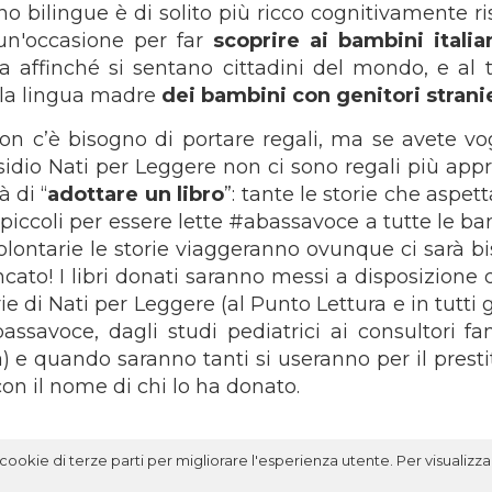
bilingue è di solito più ricco cognitivamente ri
 un'occasione per far
scoprire ai bambini italia
ria affinché si sentano cittadini del mondo, e al
la lingua madre
dei bambini con genitori stranie
on c’è bisogno di portare regali, ma se avete vog
idio Nati per Leggere non ci sono regali più appr
à di “
adottare un libro
”: tante le storie che aspet
i piccoli per essere lette #abassavoce a tutte le 
volontarie le storie viaggeranno ovunque ci sarà b
cato! I libri donati saranno messi a disposizione d
e di Nati per Leggere (al Punto Lettura e in tutti gl
ssavoce, dagli studi pediatrici ai consultori fami
ia) e quando saranno tanti si useranno per il presti
 con il nome di chi lo ha donato.
ookie di terze parti per migliorare l'esperienza utente. Per visualizzar