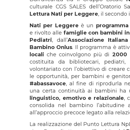
culturale CGS SALES dell’Oratorio 
Lettura Nati per Leggere
, il secondo 
Nati per Leggere
è un
programma 
e rivolto alle
famiglie con bambini in
Pediatri
, dall’
Associazione Italiana
Bambino Onlus
. Il programma è attiv
locali
che coinvolgono più di
2000 
costituita da bibliotecari, pediatri,
volontariato con l’obiettivo di crear
le opportunità, per bambini e genitor
#abassavoce
, al fine di riprodurla 
una certa continuità ai bambini ha
linguistico, emotivo e relazionale
, 
consolida nel bambino l’abitudine a
all’approccio precoce legato alla relaz
La realizzazione del Punto Lettura NpL