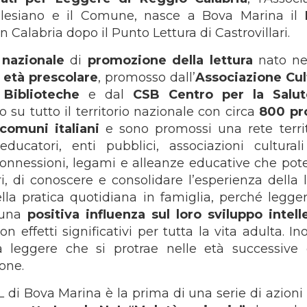
Salesiano e il Comune, nasce a Bova Marina il
in Calabria dopo il Punto Lettura di Castrovillari.
nazionale
di
promozione della lettura
nato ne
 età prescolare
, promosso dall’
Associazione Cul
 Biblioteche
e dal
CSB
Centro per la Salu
o su tutto il territorio nazionale con circa
800 pr
comuni italiani
e sono promossi una rete territ
 educatori, enti pubblici, associazioni cultural
e connessioni, legami e alleanze educative che pot
i, di conoscere e consolidare l’esperienza della l
nella pratica quotidiana in famiglia, perché legge
 una
positiva influenza sul loro sviluppo intelle
con effetti significativi per tutta la vita adulta. Ino
 leggere che si protrae nelle età successive 
ione.
 di Bova Marina è la prima di una serie di azioni 