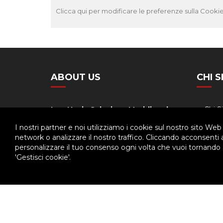
Clicca qui per modificare le preferenze sulla Cookie
ABOUT US
CHI 
Ispettoria Salesiana Meridionale
Chi 
Stori
Via Don Bosco, 8
I nostri partner e noi utilizziamo i cookie sul nostro sito Web
80141 - Napoli
network o analizzare il nostro traffico. Cliccando acconsenti
Orga
personalizzare il tuo consenso ogni volta che vuoi tornando a
Tel. 081.7511029
'Gestisci cookie'.
Calen
Fax. 081.7516349
© 2026 - Ispettoria Salesiana Meridionale - All rights reser