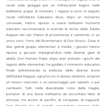
recati sulla spiaggia per un rinfrescante bagno nelle
bellissime acque di Soverato. I ragazzi si sono in seguito
recati nell’Istituto Salesiano dove, dopo un momento
conviviale, hanno ripreso a vivere bellissimi momenti
educativi raccontandosi a vicenda le storie delle Estate
Ragazzi dei vari Oratori di provenienza e cantando, in un
unico coro, l’Inno del Bicentenario di Don Bosco. Divisi in
due grandi gruppi, elementari e medie, i giovani hanno
ripreso a giocare, impegnandosi nelle diverse gare di
abilità. Don Piervito Pepe, dopo aver animato i giochi dei
ragazzi delle elementari, ha guidato il momento educativo
finale sottolineando la bellezza delle diverse storie
dell’Estate Ragazzi, ognuna con lo stesso obiettivo: scoprire
un tesoro nascosto o un personaggio per salvarlo o per
cambiarlo. Tutti, nella diversitàdei colori delle maglie,
portatori di una storia bellissima da raccontare fatta di
amicizia, ma anche di sacrifici, di conquiste, di traguardi.
Don Piervito ha, di seguito, proclamato vincitori delle