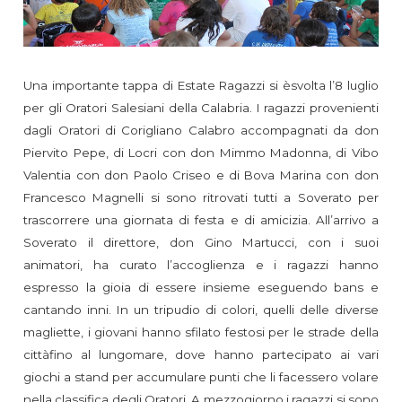
Una importante tappa di Estate Ragazzi si èsvolta l’8 luglio
per gli Oratori Salesiani della Calabria. I ragazzi provenienti
dagli Oratori di Corigliano Calabro accompagnati da don
Piervito Pepe, di Locri con don Mimmo Madonna, di Vibo
Valentia con don Paolo Criseo e di Bova Marina con don
Francesco Magnelli si sono ritrovati tutti a Soverato per
trascorrere una giornata di festa e di amicizia. All’arrivo a
Soverato il direttore, don Gino Martucci, con i suoi
animatori, ha curato l’accoglienza e i ragazzi hanno
espresso la gioia di essere insieme eseguendo bans e
cantando inni. In un tripudio di colori, quelli delle diverse
magliette, i giovani hanno sfilato festosi per le strade della
cittàfino al lungomare, dove hanno partecipato ai vari
giochi a stand per accumulare punti che li facessero volare
nella classifica degli Oratori. A mezzogiorno i ragazzi si sono