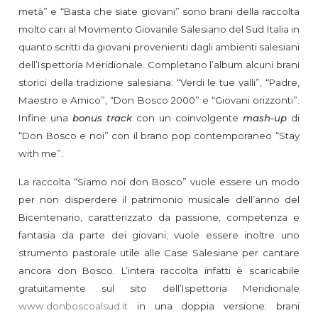
metà” e “Basta che siate giovani” sono brani della raccolta
molto cari al Movimento Giovanile Salesiano del Sud Italia in
quanto scritti da giovani provenienti dagli ambienti salesiani
dell’Ispettoria Meridionale. Completano l’album alcuni brani
storici della tradizione salesiana: “Verdi le tue valli”, “Padre,
Maestro e Amico”, “Don Bosco 2000” e “Giovani orizzonti”.
Infine una
bonus
track
con un coinvolgente
mash-up
di
“Don Bosco e noi” con il brano pop contemporaneo “Stay
with me”.
La raccolta “Siamo noi don Bosco” vuole essere un modo
per non disperdere il patrimonio musicale dell’anno del
Bicentenario, caratterizzato da passione, competenza e
fantasia da parte dei giovani; vuole essere inoltre uno
strumento pastorale utile alle Case Salesiane per cantare
ancora don Bosco. L’intera raccolta infatti è scaricabile
gratuitamente sul sito dell’Ispettoria Meridionale
www.donboscoalsud.it
in una doppia versione: brani