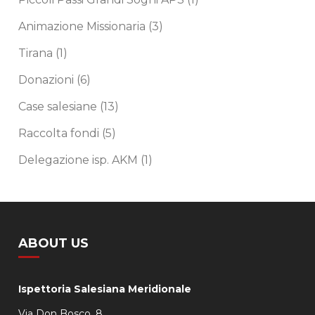
Animazione Missionaria
(3)
Tirana
(1)
Donazioni
(6)
Case salesiane
(13)
Raccolta fondi
(5)
Delegazione isp. AKM
(1)
ABOUT US
Ispettoria Salesiana Meridionale
Via Don Bosco, 8