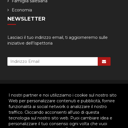
Famiglia salesiana
Economia
NEWSLETTER
Lasciaci il tuo indirizzo email, ti aggiorneremo sulle
iniziative dell'Ispettoria
© 2026 - Ispettoria Salesiana Meridionale - All rights reserved. | P.IVA
80057280630 |
Privacy & Cookie Policy
-
Gestisci Cookie
I nostri partner e noi utilizziamo i cookie sul nostro sito
Web per personalizzare contenuti e pubblicità, fornire
funzionalità ai social network o analizzare il nostro
traffico. Cliccando acconsenti all'uso di questa
Questo plugin utilizza cookie per raccogliere dati e cookie di
tecnologia sul nostro sito web. Puoi cambiare idea e
terze parti per migliorare l'esperienza utente. Per visualizzare il
plugin è necessario dare il consenso.
personalizzare il tuo consenso ogni volta che vuoi