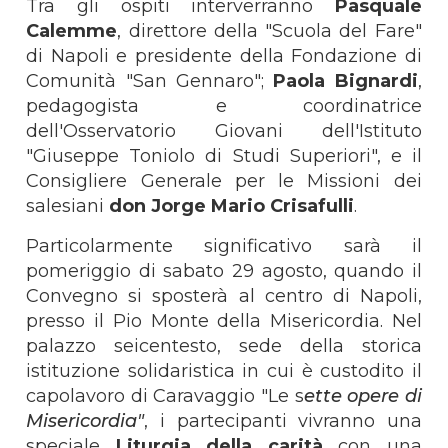
Tra gli ospiti interverranno
Pasquale
Calemme
, direttore della "Scuola del Fare"
di Napoli e presidente della Fondazione di
Comunità "San Gennaro";
Paola Bignardi
,
pedagogista e coordinatrice
dell'Osservatorio Giovani dell'Istituto
"Giuseppe Toniolo di Studi Superiori", e il
Consigliere Generale per le Missioni dei
salesiani
don Jorge Mario Crisafulli
.
Particolarmente significativo sarà il
pomeriggio di sabato 29 agosto, quando il
Convegno si sposterà al centro di Napoli,
presso il Pio Monte della Misericordia. Nel
palazzo seicentesto, sede della storica
istituzione solidaristica in cui è custodito il
capolavoro di Caravaggio "Le s
ette opere di
Misericordia"
, i partecipanti vivranno una
speciale
Liturgia della carità
con una