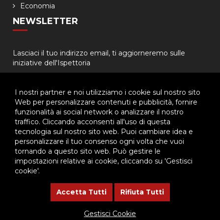
Economia
NEWSLETTER
Lasciaci il tuo indirizzo email, ti aggiorneremo sulle
iniziative dell'Ispettoria
I nostri partner e noi utilizziamo i cookie sul nostro sito
Web per personalizzare contenuti e pubblicità, fornire
funzionalità ai social network o analizzare il nostro
traffico. Cliccando acconsenti all'uso di questa
tecnologia sul nostro sito web. Puoi cambiare idea e
© 2026 - Ispettoria Salesiana Meridionale - All rights reserved. | P.IVA
personalizzare il tuo consenso ogni volta che vuoi
80057280630 |
Privacy & Cookie Policy
-
Gestisci Cookie
tornando a questo sito web. Può gestire le
impostazioni relative ai cookie, cliccando su 'Gestisci
cookie'.
Questo plugin utilizza cookie per raccogliere dati e cookie di
terze parti per migliorare l'esperienza utente. Per visualizzare il
Accetta Tutti
Rifiuta Tutti
plugin è necessario dare il consenso.
Gestisci Cookie
Clicca qui per modificare le preferenze sulla Cookie Policy