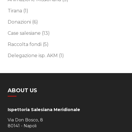
Tirana
(1)
Donazioni
(6)
Case salesiane
(13)
Raccolta fondi
(5)
Delegazione isp. AKM
(1)
ABOUT US
Ispettoria Salesiana Meridionale
Via Don Bosco, 8
80141 - Napoli