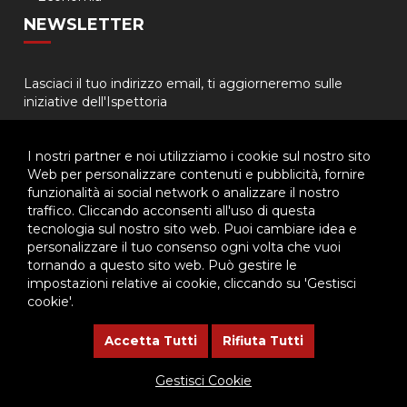
NEWSLETTER
Lasciaci il tuo indirizzo email, ti aggiorneremo sulle
iniziative dell'Ispettoria
I nostri partner e noi utilizziamo i cookie sul nostro sito
Web per personalizzare contenuti e pubblicità, fornire
funzionalità ai social network o analizzare il nostro
traffico. Cliccando acconsenti all'uso di questa
tecnologia sul nostro sito web. Puoi cambiare idea e
© 2026 - Ispettoria Salesiana Meridionale - All rights reserved. | P.IVA
personalizzare il tuo consenso ogni volta che vuoi
80057280630 |
Privacy & Cookie Policy
-
Gestisci Cookie
tornando a questo sito web. Può gestire le
impostazioni relative ai cookie, cliccando su 'Gestisci
cookie'.
Questo plugin utilizza cookie per raccogliere dati e cookie di
terze parti per migliorare l'esperienza utente. Per visualizzare il
Accetta Tutti
Rifiuta Tutti
plugin è necessario dare il consenso.
Gestisci Cookie
Clicca qui per modificare le preferenze sulla Cookie Policy