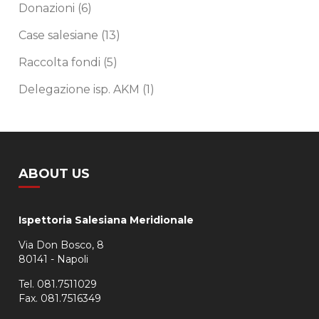
Donazioni
(6)
Case salesiane
(13)
Raccolta fondi
(5)
Delegazione isp. AKM
(1)
ABOUT US
Ispettoria Salesiana Meridionale
Via Don Bosco, 8
80141 - Napoli
Tel. 081.7511029
Fax. 081.7516349