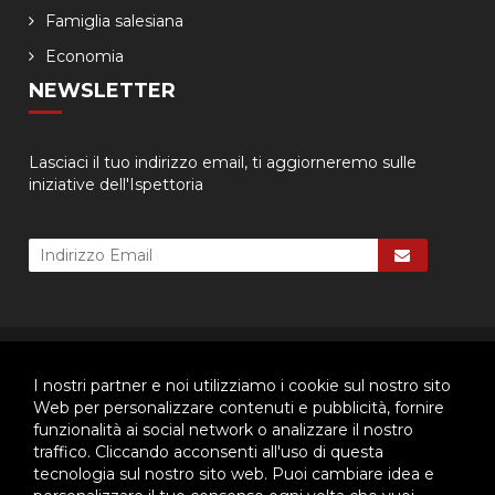
Famiglia salesiana
Economia
NEWSLETTER
Lasciaci il tuo indirizzo email, ti aggiorneremo sulle
iniziative dell'Ispettoria
© 2026 - Ispettoria Salesiana Meridionale - All rights reserved. | P.IVA
80057280630 |
Privacy & Cookie Policy
-
Gestisci Cookie
I nostri partner e noi utilizziamo i cookie sul nostro sito
Web per personalizzare contenuti e pubblicità, fornire
funzionalità ai social network o analizzare il nostro
traffico. Cliccando acconsenti all'uso di questa
Questo plugin utilizza cookie per raccogliere dati e cookie di
tecnologia sul nostro sito web. Puoi cambiare idea e
terze parti per migliorare l'esperienza utente. Per visualizzare il
plugin è necessario dare il consenso.