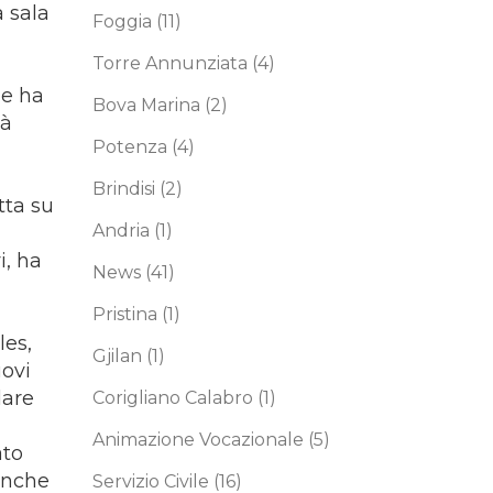
a sala
Foggia
(11)
Torre Annunziata
(4)
he ha
Bova Marina
(2)
tà
Potenza
(4)
Brindisi
(2)
tta su
Andria
(1)
i, ha
News
(41)
Pristina
(1)
les,
Gjilan
(1)
uovi
dare
Corigliano Calabro
(1)
Animazione Vocazionale
(5)
ato
anche
Servizio Civile
(16)