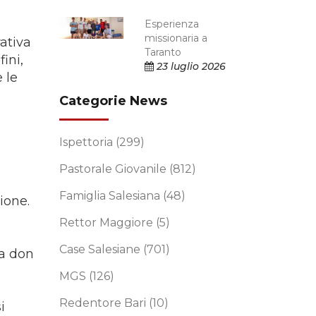
Esperienza
missionaria a
ativa
Taranto
ini,
23 luglio 2026
 le
Categorie News
Ispettoria
(299)
Pastorale Giovanile
(812)
Famiglia Salesiana
(48)
ione.
Rettor Maggiore
(5)
Case Salesiane
(701)
va don
MGS
(126)
Redentore Bari
(10)
i