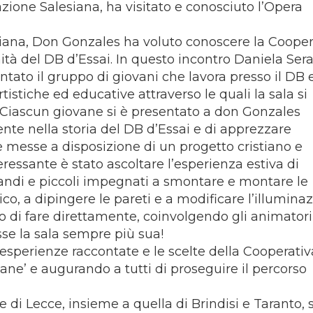
ione Salesiana, ha visitato e conosciuto l’Opera
iana, Don Gonzales ha voluto conoscere la Cooper
à del DB d’Essai. In questo incontro Daniela Seraf
tato il gruppo di giovani che lavora presso il DB e
istiche ed educative attraverso le quali la sala si
. Ciascun giovane si è presentato a don Gonzales
te nella storia del DB d’Essai e di apprezzare
 messe a disposizione di un progetto cristiano e
eressante è stato ascoltare l’esperienza estiva di
randi e piccoli impegnati a smontare e montare le
ico, a dipingere le pareti e a modificare l’illuminaz
to di fare direttamente, coinvolgendo gli animatori
sse la sala sempre più sua!
sperienze raccontate e le scelte della Cooperati
ne’ e augurando a tutti di proseguire il percorso
 di Lecce, insieme a quella di Brindisi e Taranto, s