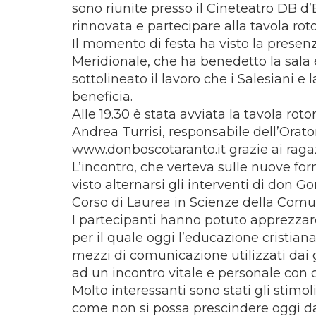
sono riunite presso il Cineteatro DB d’
rinnovata e partecipare alla tavola ro
Il momento di festa ha visto la presenza
Meridionale, che ha benedetto la sala 
sottolineato il lavoro che i Salesiani e 
beneficia.
Alle 19.30 è stata avviata la tavola r
Andrea Turrisi, responsabile dell’Orator
www.donboscotaranto.it grazie ai ragaz
L’incontro, che verteva sulle nuove for
visto alternarsi gli interventi di don G
Corso di Laurea in Scienze della Comun
I partecipanti hanno potuto apprezzar
per il quale oggi l’educazione cristian
mezzi di comunicazione utilizzati da
ad un incontro vitale e personale con c
Molto interessanti sono stati gli stimol
come non si possa prescindere oggi d