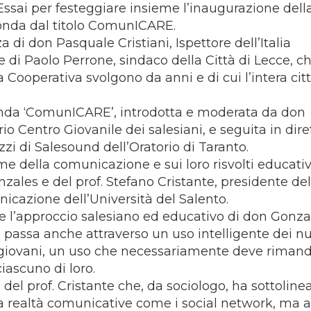
Essai per festeggiare insieme l’inaugurazione dell
tonda dal titolo ComunICARE.
 di don Pasquale Cristiani, Ispettore dell’Italia
e di Paolo Perrone, sindaco della Città di Lecce, c
la Cooperativa svolgono da anni e di cui l’intera cit
otonda ‘ComunICARE’, introdotta e moderata da don
io Centro Giovanile dei salesiani, e seguita in dire
zi di Salesound dell’Oratorio di Taranto.
me della comunicazione e sui loro risvolti educativ
onzales e del prof. Stefano Cristante, presidente del
icazione dell’Università del Salento.
e l’approccio salesiano ed educativo di don Gonza
a passa anche attraverso un uso intelligente dei n
i giovani, un uso che necessariamente deve riman
iascuno di loro.
i del prof. Cristante che, da sociologo, ha sottoline
a realtà comunicative come i social network, ma 