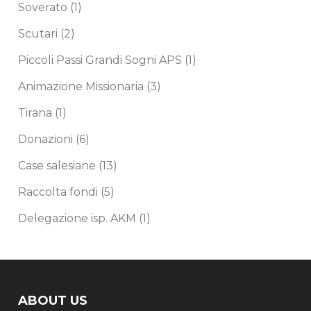
Soverato
(1)
Scutari
(2)
Piccoli Passi Grandi Sogni APS
(1)
Animazione Missionaria
(3)
Tirana
(1)
Donazioni
(6)
Case salesiane
(13)
Raccolta fondi
(5)
Delegazione isp. AKM
(1)
ABOUT US