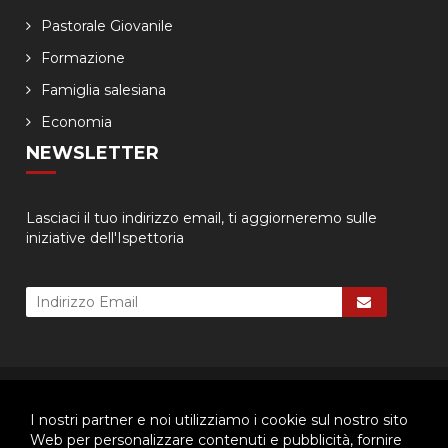
Pastorale Giovanile
Formazione
Famiglia salesiana
Economia
NEWSLETTER
Lasciaci il tuo indirizzo email, ti aggiorneremo sulle
iniziative dell'Ispettoria
© 2026 - Ispettoria Salesiana Meridionale - All rights reserved. | P.IVA
80057280630 |
Privacy & Cookie Policy
-
Gestisci Cookie
I nostri partner e noi utilizziamo i cookie sul nostro sito
Web per personalizzare contenuti e pubblicità, fornire