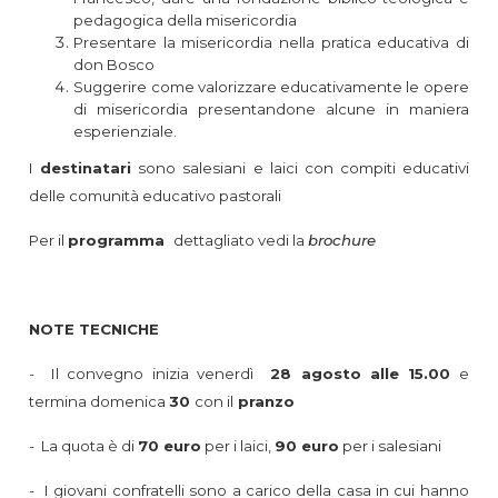
pedagogica della misericordia
Presentare la misericordia nella pratica educativa di
don Bosco
Suggerire come valorizzare educativamente le opere
di misericordia presentandone alcune in maniera
esperienziale.
I
destinatari
sono salesiani e laici con compiti educativi
delle comunità educativo pastorali
Per il
programma
dettagliato vedi la
brochure
NOTE TECNICHE
- Il convegno inizia venerdì
28 agosto alle 15.00
e
termina domenica
30
con il
pranzo
- La quota è di
70 euro
per i laici,
90 euro
per i salesiani
- I giovani confratelli sono a carico della casa in cui hanno