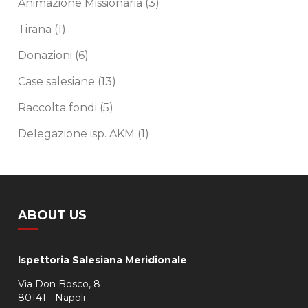
Animazione Missionaria
(3)
Tirana
(1)
Donazioni
(6)
Case salesiane
(13)
Raccolta fondi
(5)
Delegazione isp. AKM
(1)
ABOUT US
Ispettoria Salesiana Meridionale
Via Don Bosco, 8
80141 - Napoli