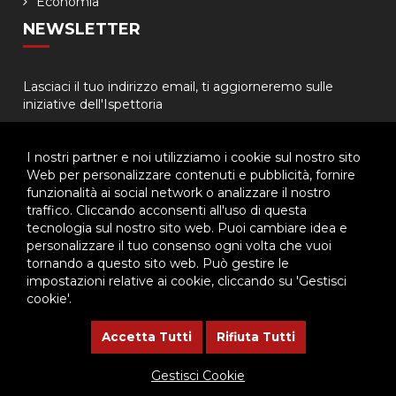
Economia
NEWSLETTER
Lasciaci il tuo indirizzo email, ti aggiorneremo sulle
iniziative dell'Ispettoria
I nostri partner e noi utilizziamo i cookie sul nostro sito
Web per personalizzare contenuti e pubblicità, fornire
funzionalità ai social network o analizzare il nostro
traffico. Cliccando acconsenti all'uso di questa
tecnologia sul nostro sito web. Puoi cambiare idea e
© 2026 - Ispettoria Salesiana Meridionale - All rights reserved. | P.IVA
personalizzare il tuo consenso ogni volta che vuoi
80057280630 |
Privacy & Cookie Policy
-
Gestisci Cookie
tornando a questo sito web. Può gestire le
impostazioni relative ai cookie, cliccando su 'Gestisci
cookie'.
Questo plugin utilizza cookie per raccogliere dati e cookie di
terze parti per migliorare l'esperienza utente. Per visualizzare il
Accetta Tutti
Rifiuta Tutti
plugin è necessario dare il consenso.
Gestisci Cookie
Clicca qui per modificare le preferenze sulla Cookie Policy