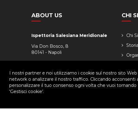
ABOUT US
CHI 
Ispettoria Salesiana Meridionale
Chi 
Stori
Via Don Bosco, 8
80141 - Napoli
Orga
Tel. 081.7511029
Calen
Fax. 081.7516349
I nostri partner e noi utilizziamo i cookie sul nostro sito Web
network o analizzare il nostro traffico. Cliccando acconsenti
personalizzare il tuo consenso ogni volta che vuoi tornando a
'Gestisci cookie'.
© 2026 - Ispettoria Salesiana Meridionale - All rights reser
Questo plugin utilizza cookie per raccogliere dati e cookie di terze p
Clicca qui per modificare le preferenze sulla Cookie Policy