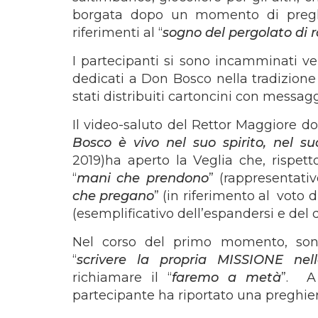
borgata dopo un momento di preghi
riferimenti al “
sogno del pergolato di r
I partecipanti si sono incamminati ve
dedicati a Don Bosco nella tradizione
stati distribuiti cartoncini con messagg
Il video-saluto del Rettor Maggiore
Bosco è vivo nel suo spirito, nel s
2019)ha aperto la Veglia che, rispett
“
mani che prendono
” (rappresentati
che pregano
” (in riferimento al voto 
(esemplificativo dell’espandersi e del
Nel corso del primo momento, sono
“
scrivere la propria MISSIONE nell
richiamare il “
faremo a metà
”. A
partecipante ha riportato una preghie