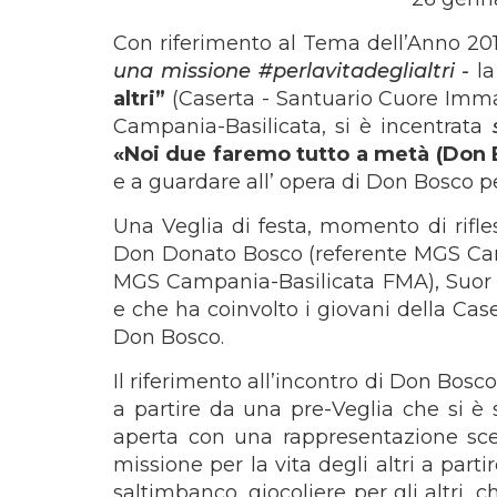
Con riferimento al Tema dell’Anno 20
una missione
#perlavitadeglialtri -
la
altri”
(Caserta - Santuario Cuore Imma
Campania-Basilicata, si è incentrata
«Noi due faremo tutto a metà (Don
e a guardare all’ opera di Don Bosco pe
Una Veglia di festa, momento di rifle
Don Donato Bosco (referente MGS Camp
MGS Campania-Basilicata FMA), Suor 
e che ha coinvolto i giovani della Cas
Don Bosco.
Il riferimento all’incontro di Don Bos
a partire da una pre-Veglia che si è 
aperta con una rappresentazione sce
missione per la vita degli altri a pa
saltimbanco, giocoliere per gli altri, ch