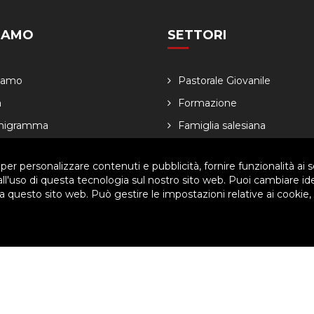
SIAMO
SETTORI
Siamo
Pastorale Giovanile
a
Formazione
nigramma
Famiglia salesiana
dario
Economia
 per personalizzare contenuti e pubblicità, fornire funzionalità ai s
 all'uso di questa tecnologia sul nostro sito web. Puoi cambiare id
 questo sito web. Può gestire le impostazioni relative ai cookie,
ved. | P.IVA 80057280630 |
Privacy & Cookie Policy
-
Gestisci Cookie
arti per migliorare l'esperienza utente. Per visualizzare il plugin è ne