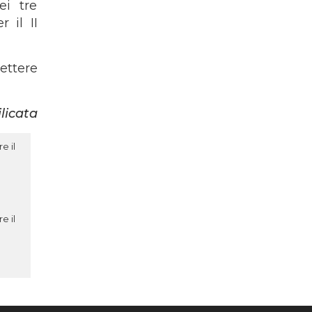
ei tre
 il II
ettere
licata
e il
e il