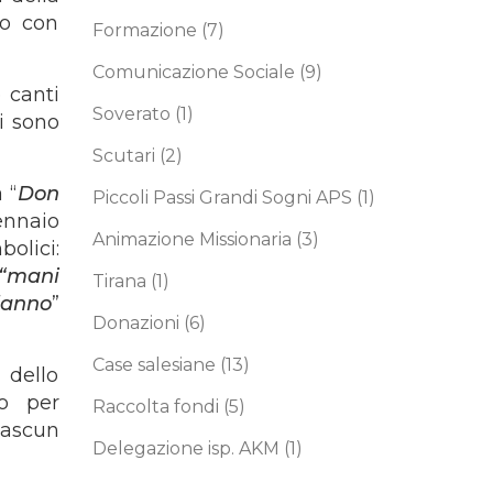
to con
Formazione
(7)
Comunicazione Sociale
(9)
 canti
Soverato
(1)
i sono
Scutari
(2)
 “
Don
Piccoli Passi Grandi Sogni APS
(1)
ennaio
Animazione Missionaria
(3)
olici:
“mani
Tirana
(1)
danno
”
Donazioni
(6)
Case salesiane
(13)
 dello
to per
Raccolta fondi
(5)
iascun
Delegazione isp. AKM
(1)