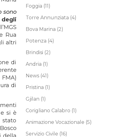
Foggia
(11)
Io sono
Torre Annunziata
(4)
 degli
ll’MGS
Bova Marina
(2)
le Rua
Potenza
(4)
i altri
Brindisi
(2)
one di
Andria
(1)
erente
News
(41)
e FMA)
ura di
Pristina
(1)
Gjilan
(1)
omenti
Corigliano Calabro
(1)
e si è
 stato
Animazione Vocazionale
(5)
 Bosco
Servizio Civile
(16)
i della