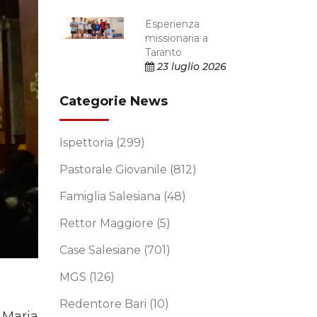
Esperienza
missionaria a
Taranto
23 luglio 2026
Categorie News
Ispettoria
(299)
Pastorale Giovanile
(812)
Famiglia Salesiana
(48)
Rettor Maggiore
(5)
Case Salesiane
(701)
MGS
(126)
Redentore Bari
(10)
 Maria