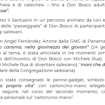
era e di catechesi – fino a Don Bosco adul
ose”.
rso il Santuario in un percorso animato da cori e
 delle “passeggiate” di Don Bosco. Ai partecipant
i salesiani.
 don Angel Fernàndez Artime dalla GMG di Panama
uo carisma, nella giovinezza dei giovani”
(24 g
o al tema, è stata articolata in tre momenti simb
vo dell’incontro di Don Bosco con Michele Rua);
di Michele Rua di diventare salesiano); “
mani che 
 dare della Congregazione salesiana).
 state consegnate le penne-gadget, simbolo
a propria vita
” con cartoncino-mano allega
 seguire, nel corso del secondo momento, c
ra personale sul “cartoncino-mano”.