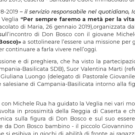
18-2019
– il servizio responsabile nel quotidiano, 
 Veglia
“Per sempre faremo a metà per la vita
colato di Maria, 26 gennaio 2019),organizzata da
su
ll’incontro di Don Bosco con il giovane Miche
 Bosco)»
a sottolineare l’essere una missione per gl
r continuare a farla vivere nell’oggi.
ssione e di preghiera, che ha visto la partecipazi
ania-Basilicata SDB), Suor Valentina Marti (ref
Giuliana Luongo (delegato di Pastorale Giovanil
e salesiane di Campania-Basilicata intorno alla fig
co con Michele Rua ha guidato la Veglia nei vari m
svolta in prossimità della Reggia di Caserta e ch
nica sulla figura di Don Bosco e sul suo essere
rtire da Don Bosco bambino - il piccolo Giovannino
e si esibiva in giochi di abilità di fronte ai ragazz