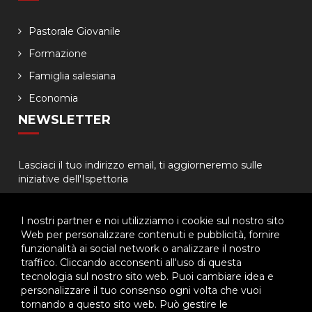
Pastorale Giovanile
Formazione
Famiglia salesiana
Economia
NEWSLETTER
Lasciaci il tuo indirizzo email, ti aggiorneremo sulle
iniziative dell'Ispettoria
I nostri partner e noi utilizziamo i cookie sul nostro sito
Web per personalizzare contenuti e pubblicità, fornire
funzionalità ai social network o analizzare il nostro
traffico. Cliccando acconsenti all'uso di questa
tecnologia sul nostro sito web. Puoi cambiare idea e
© 2026 - Ispettoria Salesiana Meridionale - All rights reserved. | P.IVA
personalizzare il tuo consenso ogni volta che vuoi
80057280630 |
Privacy & Cookie Policy
-
Gestisci Cookie
tornando a questo sito web. Può gestire le