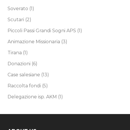
Soverato
(1)
Scutari
(2)
Piccoli Passi Grandi Sogni APS
(1)
Animazione Missionaria
(3)
Tirana
(1)
Donazioni
(6)
Case salesiane
(13)
Raccolta fondi
(5)
Delegazione isp. AKM
(1)