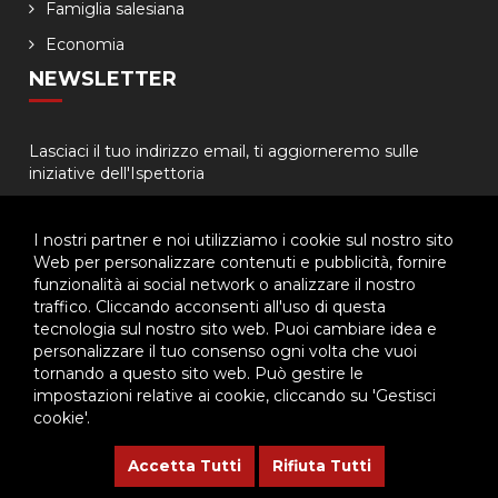
Famiglia salesiana
Economia
NEWSLETTER
Lasciaci il tuo indirizzo email, ti aggiorneremo sulle
iniziative dell'Ispettoria
I nostri partner e noi utilizziamo i cookie sul nostro sito
Web per personalizzare contenuti e pubblicità, fornire
funzionalità ai social network o analizzare il nostro
traffico. Cliccando acconsenti all'uso di questa
tecnologia sul nostro sito web. Puoi cambiare idea e
© 2026 - Ispettoria Salesiana Meridionale - All rights reserved. | P.IVA
personalizzare il tuo consenso ogni volta che vuoi
80057280630 |
Privacy & Cookie Policy
-
Gestisci Cookie
tornando a questo sito web. Può gestire le
impostazioni relative ai cookie, cliccando su 'Gestisci
cookie'.
Questo plugin utilizza cookie per raccogliere dati e cookie di
terze parti per migliorare l'esperienza utente. Per visualizzare il
Accetta Tutti
Rifiuta Tutti
plugin è necessario dare il consenso.