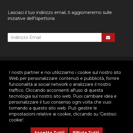
Lasciaci il tuo indirizzo email, ti aggiorneremo sulle
iniziative dell'Ispettoria
© 2026 - Ispettoria Salesiana Meridionale - All rights reserved. | P.IVA
80057280630 |
Privacy & Cookie Policy
-
Gestisci Cookie
I nostri partner e noi utilizziamo i cookie sul nostro sito
Web per personalizzare contenuti e pubblicità, fornire
funzionalità ai social network o analizzare il nostro
traffico. Cliccando acconsenti all'uso di questa
Questo plugin utilizza cookie per raccogliere dati e cookie di
tecnologia sul nostro sito web. Puoi cambiare idea e
terze parti per migliorare l'esperienza utente. Per visualizzare il
plugin è necessario dare il consenso.
personalizzare il tuo consenso ogni volta che vuoi
tornando a questo sito web. Può gestire le
Clicca qui per modificare le preferenze sulla Cookie Policy
impostazioni relative ai cookie, cliccando su 'Gestisci
cookie'.
Questo plugin utilizza cookie per raccogliere dati e cookie di
terze parti per migliorare l'esperienza utente. Per visualizzare il
Accetta Tutti
Rifiuta Tutti