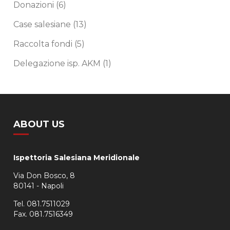
Donazioni
(6)
Case salesiane
(13)
Raccolta fondi
(5)
Delegazione isp. AKM
(1)
ABOUT US
Ispettoria Salesiana Meridionale
Via Don Bosco, 8
80141 - Napoli
Tel. 081.7511029
Fax. 081.7516349