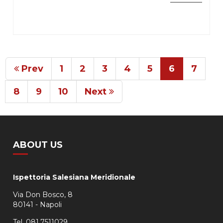
Prev
1
2
3
4
5
6
7
8
9
10
Next
ABOUT US
Ispettoria Salesiana Meridionale
Via Don Bosco, 8
80141 - Napoli
Tel. 081.7511029