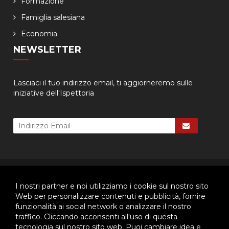
Formazione
Famiglia salesiana
Economia
NEWSLETTER
Lasciaci il tuo indirizzo email, ti aggiorneremo sulle
iniziative dell'Ispettoria
© 2026 - Ispettoria Salesiana Meridionale - All rights reserved. | P.IVA
80057280630 |
Privacy & Cookie Policy
-
Gestisci Cookie
I nostri partner e noi utilizziamo i cookie sul nostro sito
Web per personalizzare contenuti e pubblicità, fornire
funzionalità ai social network o analizzare il nostro
traffico. Cliccando acconsenti all'uso di questa
Questo plugin utilizza cookie per raccogliere dati e cookie di
tecnologia sul nostro sito web. Puoi cambiare idea e
terze parti per migliorare l'esperienza utente. Per visualizzare il