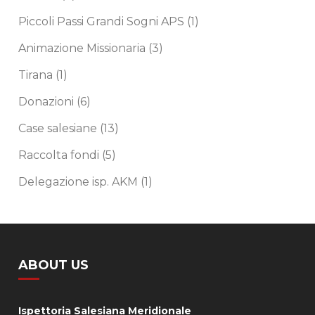
Piccoli Passi Grandi Sogni APS
(1)
Animazione Missionaria
(3)
Tirana
(1)
Donazioni
(6)
Case salesiane
(13)
Raccolta fondi
(5)
Delegazione isp. AKM
(1)
ABOUT US
Ispettoria Salesiana Meridionale