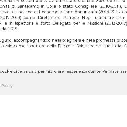
 Andria il 9 settembre 2007 ed è stato ordinato Sacerdote il 1
munità di Santeramo in Colle è stato Consigliere (2010-2011), D
Ha svolto l'incarico di Economo a Torre Annunziata (2014-2016) e 
(2017-2019) come Direttore e Parroco. Negli ultimi tre anni
oli e in Ispettoria è stato Delegato per le Missioni (2013-2017)
(dal 2019).
o augurio, accompagnandolo nella preghiera e nella promessa di so
torale come Ispettore della Famiglia Salesiana nel sud Italia, A
ookie di terze parti per migliorare l'esperienza utente. Per visualizzar
 Policy