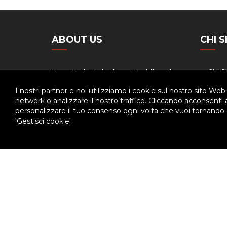
ABOUT US
CHI 
Ispettoria Salesiana Meridionale
Chi 
Stori
Via Don Bosco, 8
I nostri partner e noi utilizziamo i cookie sul nostro sito Web
80141 - Napoli
network o analizzare il nostro traffico. Cliccando acconsenti
Orga
personalizzare il tuo consenso ogni volta che vuoi tornando a
Tel. 081.7511029
'Gestisci cookie'.
Calen
Fax. 081.7516349
© 2026 - Ispettoria Salesiana Meridionale - All rights reser
Questo plugin utilizza cookie per raccogliere dati e cookie di terze p
Clicca qui per modificare le preferenze sulla Cookie Policy