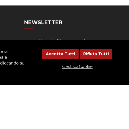
NEWSLETTER
Lasciaci il tuo indirizzo email, ti
aggiorneremo sulle iniziative
ocial
dell'Ispettoria
Accetta Tutti
Rifiuta Tutti
ea e
 cliccando su
Gestisci Cookie
cessario dare il consenso.