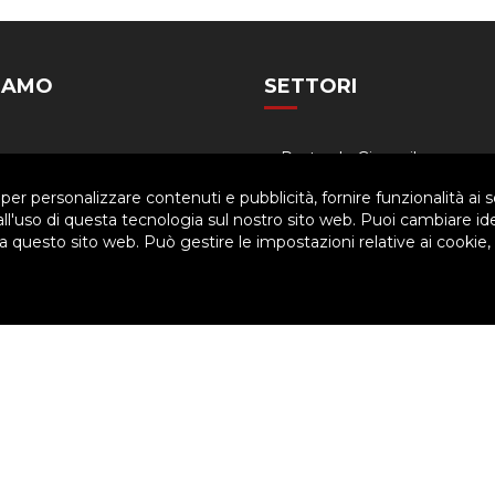
SIAMO
SETTORI
Siamo
Pastorale Giovanile
a
Formazione
 per personalizzare contenuti e pubblicità, fornire funzionalità ai s
 all'uso di questa tecnologia sul nostro sito web. Puoi cambiare id
nigramma
Famiglia salesiana
 questo sito web. Può gestire le impostazioni relative ai cookie,
dario
Economia
ved. | P.IVA 80057280630 |
Privacy & Cookie Policy
-
Gestisci Cookie
arti per migliorare l'esperienza utente. Per visualizzare il plugin è ne