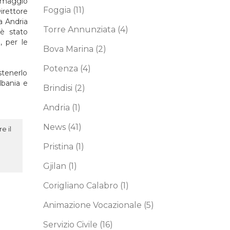
6 maggio
Foggia
(11)
irettore
a Andria
Torre Annunziata
(4)
 è stato
, per le
Bova Marina
(2)
Potenza
(4)
stenerlo
lbania e
Brindisi
(2)
Andria
(1)
News
(41)
e il
Pristina
(1)
Gjilan
(1)
Corigliano Calabro
(1)
Animazione Vocazionale
(5)
Servizio Civile
(16)