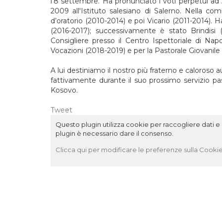
l’8 settembre. Ha pronunciato i voti perpetui ad
2009 all'Istituto salesiano di Salerno. Nella co
d’oratorio (2010-2014) e poi Vicario (2011-2014). 
(2016-2017); successivamente è stato Brindisi 
Consigliere presso il Centro Ispettoriale di Nap
Vocazioni (2018-2019) e per la Pastorale Giovanile 
A lui destiniamo il nostro più fraterno e caloros
fattivamente durante il suo prossimo servizio pas
Kosovo.
Tweet
Questo plugin utilizza cookie per raccogliere dati e c
plugin è necessario dare il consenso.
Clicca qui per modificare le preferenze sulla Cookie