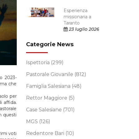
Esperienza
missionaria a
Taranto
23 luglio 2026
Categorie News
Ispettoria
(299)
Pastorale Giovanile
(812)
io 2023-
Roma che
Famiglia Salesiana
(48)
aolo per
Rettor Maggiore
(5)
 affida.
astorale
Case Salesiane
(701)
n questi
MGS
(126)
Redentore Bari
(10)
imi voti