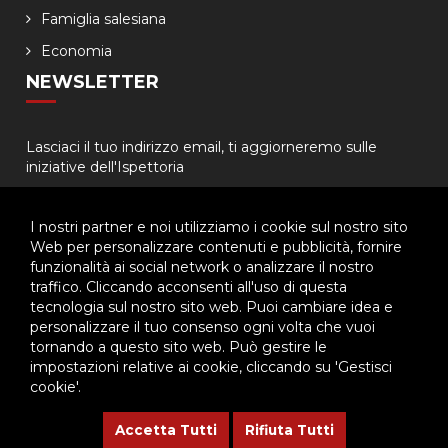
Famiglia salesiana
Economia
NEWSLETTER
Lasciaci il tuo indirizzo email, ti aggiorneremo sulle
iniziative dell'Ispettoria
I nostri partner e noi utilizziamo i cookie sul nostro sito
Web per personalizzare contenuti e pubblicità, fornire
funzionalità ai social network o analizzare il nostro
traffico. Cliccando acconsenti all'uso di questa
tecnologia sul nostro sito web. Puoi cambiare idea e
© 2026 - Ispettoria Salesiana Meridionale - All rights reserved. | P.IVA
personalizzare il tuo consenso ogni volta che vuoi
80057280630 |
Privacy & Cookie Policy
-
Gestisci Cookie
tornando a questo sito web. Può gestire le
impostazioni relative ai cookie, cliccando su 'Gestisci
cookie'.
Questo plugin utilizza cookie per raccogliere dati e cookie di
terze parti per migliorare l'esperienza utente. Per visualizzare il
Accetta Tutti
Rifiuta Tutti
plugin è necessario dare il consenso.