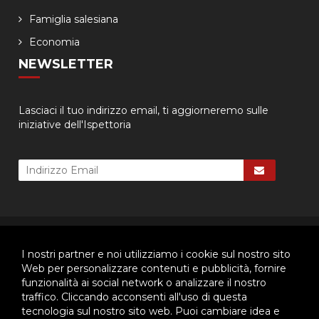
Famiglia salesiana
Economia
NEWSLETTER
Lasciaci il tuo indirizzo email, ti aggiorneremo sulle
iniziative dell'Ispettoria
© 2026 - Ispettoria Salesiana Meridionale - All rights reserved. | P.IVA
80057280630 |
Privacy & Cookie Policy
-
Gestisci Cookie
I nostri partner e noi utilizziamo i cookie sul nostro sito
Web per personalizzare contenuti e pubblicità, fornire
funzionalità ai social network o analizzare il nostro
traffico. Cliccando acconsenti all'uso di questa
Questo plugin utilizza cookie per raccogliere dati e cookie di
tecnologia sul nostro sito web. Puoi cambiare idea e
terze parti per migliorare l'esperienza utente. Per visualizzare il