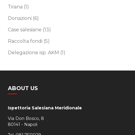
Tirana
(1)
Donazioni
(6)
Case salesiane
(13)
Raccolta fondi
(5)
Delegazione isp. AKM
(1)
ABOUT US
Ispettoria Salesiana Meridionale
Via Don Bosco, 8
80141 - Napoli
Tel. 081.7511029