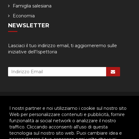
Famiglia salesiana
Economia
NEWSLETTER
Lasciaci il tuo indirizzo email, ti aggiorneremo sulle
iniziative dell'Ispettoria
© 2026 - Ispettoria Salesiana Meridionale - All rights reserved. | P.IVA
80057280630 |
Privacy & Cookie Policy
-
Gestisci Cookie
I nostri partner e noi utilizziamo i cookie sul nostro sito
Web per personalizzare contenuti e pubblicità, fornire
funzionalità ai social network o analizzare il nostro
traffico. Cliccando acconsenti all'uso di questa
Questo plugin utilizza cookie per raccogliere dati e cookie di
tecnologia sul nostro sito web. Puoi cambiare idea e
terze parti per migliorare l'esperienza utente. Per visualizzare il
plugin è necessario dare il consenso.