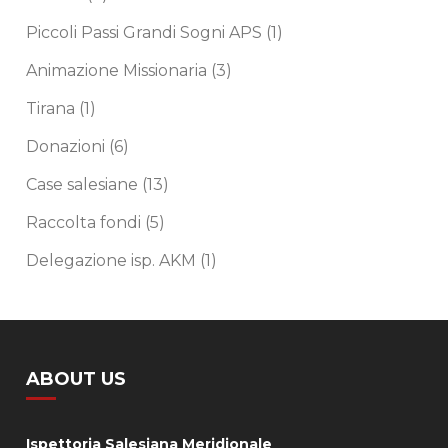
Piccoli Passi Grandi Sogni APS
(1)
Animazione Missionaria
(3)
Tirana
(1)
Donazioni
(6)
Case salesiane
(13)
Raccolta fondi
(5)
Delegazione isp. AKM
(1)
ABOUT US
Ispettoria Salesiana Meridionale