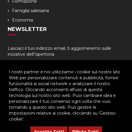
Formazione
Famiglia salesiana
Economia
NEWSLETTER
Lasciaci il tuo indirizzo email, ti aggiorneremo sulle
iniziative dell'Ispettoria
I nostri partner e noi utilizziamo i cookie sul nostro sito
Web per personalizzare contenuti e pubblicità, fornire
funzionalità ai social network o analizzare il nostro
traffico. Cliccando acconsenti all'uso di questa
tecnologia sul nostro sito web. Puoi cambiare idea e
© 2026 - Ispettoria Salesiana Meridionale - All rights reserved. | P.IVA
personalizzare il tuo consenso ogni volta che vuoi
80057280630 |
Privacy & Cookie Policy
-
Gestisci Cookie
tornando a questo sito web. Può gestire le
impostazioni relative ai cookie, cliccando su 'Gestisci
cookie'.
Questo plugin utilizza cookie per raccogliere dati e cookie di
terze parti per migliorare l'esperienza utente. Per visualizzare il
Accetta Tutti
Rifiuta Tutti