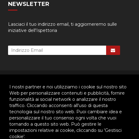
NEWSLETTER
Lasciaci il tuo indirizzo email, ti aggiorneremo sulle
iniziative dell'Ispettoria
© 2026 - Ispettoria Salesiana Meridionale - All rights reserved. | P.IVA
80057280630 |
Privacy & Cookie Policy
-
Gestisci Cookie
I nostri partner e noi utilizziamo i cookie sul nostro sito
Web per personalizzare contenuti e pubblicità, fornire
funzionalità ai social network o analizzare il nostro
traffico. Cliccando acconsenti all'uso di questa
Questo plugin utilizza cookie per raccogliere dati e cookie di
tecnologia sul nostro sito web. Puoi cambiare idea e
terze parti per migliorare l'esperienza utente. Per visualizzare il
plugin è necessario dare il consenso.
personalizzare il tuo consenso ogni volta che vuoi
tornando a questo sito web. Può gestire le
Clicca qui per modificare le preferenze sulla Cookie Policy
impostazioni relative ai cookie, cliccando su 'Gestisci
cookie'.