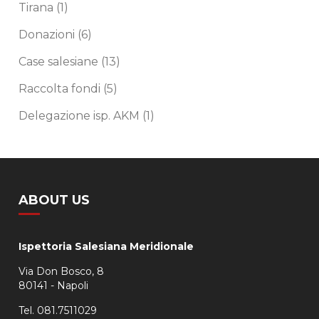
Tirana
(1)
Donazioni
(6)
Case salesiane
(13)
Raccolta fondi
(5)
Delegazione isp. AKM
(1)
ABOUT US
Ispettoria Salesiana Meridionale
Via Don Bosco, 8
80141 - Napoli
Tel. 081.7511029