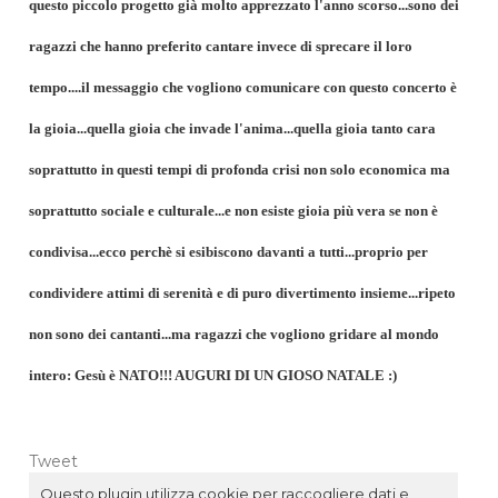
questo piccolo progetto già molto apprezzato l'anno scorso...sono dei
ragazzi che hanno preferito cantare invece di sprecare il loro
tempo....il messaggio che vogliono comunicare con questo concerto è
la gioia...quella gioia che invade l'anima...quella gioia tanto cara
soprattutto in questi tempi di profonda crisi non solo economica ma
soprattutto sociale e culturale...e non esiste gioia più vera se non è
condivisa...ecco perchè si esibiscono davanti a tutti...proprio per
condividere attimi di serenità e di puro divertimento insieme...ripeto
non sono dei cantanti...ma ragazzi che vogliono gridare al mondo
intero: Gesù è NATO!!! AUGURI DI UN GIOSO NATALE :)
Tweet
Questo plugin utilizza cookie per raccogliere dati e