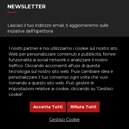
NEWSLETTER
Lasciaci il tuo indirizzo email, ti aggiorneremo sulle
iniziative dell'Ispettoria
I nostri partner e noi utilizziamo i cookie sul nostro sito
Web per personalizzare contenuti e pubblicità, fornire
funzionalità ai social network o analizzare il nostro
traffico. Cliccando acconsenti all'uso di questa
tecnologia sul nostro sito web. Puoi cambiare idea e
© 2026 - Ispettoria Salesiana Meridionale - All rights reserved. | P.IVA
personalizzare il tuo consenso ogni volta che vuoi
80057280630 |
Privacy & Cookie Policy
-
Gestisci Cookie
tornando a questo sito web. Può gestire le
impostazioni relative ai cookie, cliccando su 'Gestisci
cookie'.
Questo plugin utilizza cookie per raccogliere dati e cookie di
terze parti per migliorare l'esperienza utente. Per visualizzare il
Accetta Tutti
Rifiuta Tutti
plugin è necessario dare il consenso.
Gestisci Cookie
Clicca qui per modificare le preferenze sulla Cookie Policy