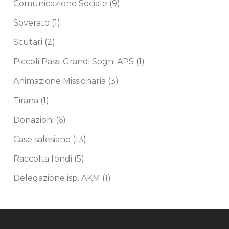
Comunicazione Sociale
(9)
Soverato
(1)
Scutari
(2)
Piccoli Passi Grandi Sogni APS
(1)
Animazione Missionaria
(3)
Tirana
(1)
Donazioni
(6)
Case salesiane
(13)
Raccolta fondi
(5)
Delegazione isp. AKM
(1)