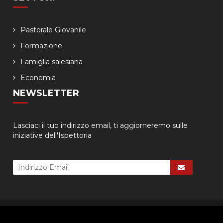
Pastorale Giovanile
Formazione
Famiglia salesiana
Economia
NEWSLETTER
Lasciaci il tuo indirizzo email, ti aggiorneremo sulle
iniziative dell'Ispettoria
© 2026 - Ispettoria Salesiana Meridionale - All rights reserved. | P.IVA
80057280630 |
Privacy & Cookie Policy
-
Gestisci Cookie