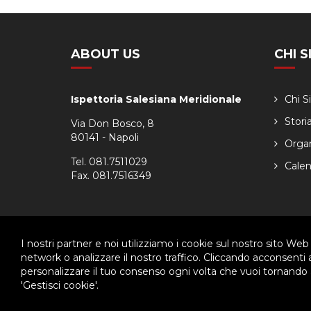
ABOUT US
CHI 
Ispettoria Salesiana Meridionale
Chi 
Stori
Via Don Bosco, 8
80141 - Napoli
Orga
Tel. 081.7511029
Calen
Fax. 081.7516349
I nostri partner e noi utilizziamo i cookie sul nostro sito Web
© 2026 - Ispettoria Salesiana Meridionale - All rights reser
network o analizzare il nostro traffico. Cliccando acconsenti
personalizzare il tuo consenso ogni volta che vuoi tornando a
Questo plugin utilizza cookie per raccogliere dati e cookie di terze p
'Gestisci cookie'.
Clicca qui per modificare le preferenze sulla Cookie Policy