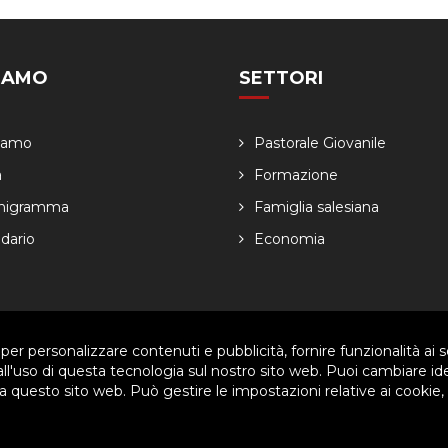
SIAMO
SETTORI
Siamo
Pastorale Giovanile
a
Formazione
nigramma
Famiglia salesiana
dario
Economia
 per personalizzare contenuti e pubblicità, fornire funzionalità ai s
ved. | P.IVA 80057280630 |
Privacy & Cookie Policy
-
Gestisci Cookie
 all'uso di questa tecnologia sul nostro sito web. Puoi cambiare id
 questo sito web. Può gestire le impostazioni relative ai cookie,
arti per migliorare l'esperienza utente. Per visualizzare il plugin è ne