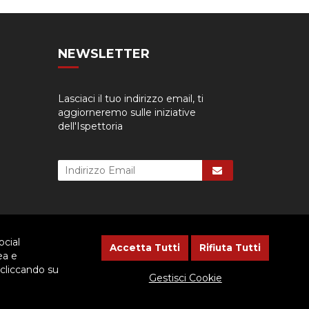
NEWSLETTER
Lasciaci il tuo indirizzo email, ti
aggiorneremo sulle iniziative
dell'Ispettoria
ocial
Accetta Tutti
Rifiuta Tutti
ea e
 cliccando su
cessario dare il consenso.
Gestisci Cookie