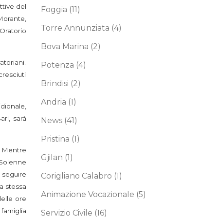
ttive del
Foggia
(11)
Morante,
Torre Annunziata
(4)
Oratorio
Bova Marina
(2)
atoriani.
Potenza
(4)
cresciuti
Brindisi
(2)
Andria
(1)
dionale,
ri, sarà
News
(41)
Pristina
(1)
o. Mentre
Gjilan
(1)
 Solenne
 seguire
Corigliano Calabro
(1)
la stessa
Animazione Vocazionale
(5)
elle ore
 famiglia
Servizio Civile
(16)