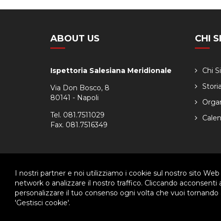
ABOUT US
CHI 
Ispettoria Salesiana Meridionale
Chi 
Stori
Via Don Bosco, 8
80141 - Napoli
Orga
Tel. 081.7511029
Calen
Fax. 081.7516349
I nostri partner e noi utilizziamo i cookie sul nostro sito Web
© 2026 - Ispettoria Salesiana Meridionale - All rights reser
network o analizzare il nostro traffico. Cliccando acconsenti
personalizzare il tuo consenso ogni volta che vuoi tornando a
Questo plugin utilizza cookie per raccogliere dati e cookie di terze p
'Gestisci cookie'.
Clicca qui per modificare le preferenze sulla Cookie Policy