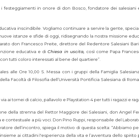
o i festeggiamenti in onore di don Bosco, fondatore dei salesiani 
educativa inscindibile. Vogliamo continuare a servire la gente, speci
nuove istanze e sfide di oggi, ridisegnando la nostra missione educ
arato don Francesco Preite, direttore del Redentore Salesiani Bari
venzione educativa e di
Chiesa in uscita,
così come Papa Frances
on tutti coloro interessati al bene del quartiere”.
es alle Ore 10,00 S. Messa con i gruppi della Famiglia Salesiana 
 Facoltà di Filosofia dell’Università Pontificia Salesiana di Roma
via ai tornei di calcio, pallavolo e Playstation 4 per tutti i ragazzi e ra
ione della strenna del Rettor Maggiore dei Salesiani, don Angel F
va e contestuale a più voci. Don Pino Ruppi, responsabile del Labora
tore dell’incontro, spiega il motivo di questa scelta: “Abbiamo pe
ieme ai cittadini l'esperienza della vita e l’avventura dello spirito