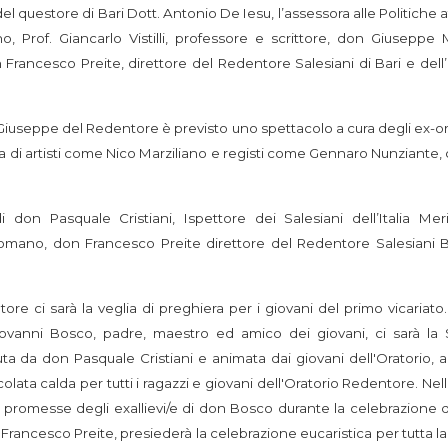
del questore di Bari Dott. Antonio De Iesu, l’assessora alle Politiche a
 Prof. Giancarlo Vistilli, professore e scrittore, don Giuseppe 
Francesco Preite, direttore del Redentore Salesiani di Bari e dell’
Giuseppe del Redentore è previsto uno spettacolo a cura degli ex-or
a di artisti come Nico Marziliano e registi come Gennaro Nunziante, 
don Pasquale Cristiani, Ispettore dei Salesiani dell’Italia Meri
Romano, don Francesco Preite direttore del Redentore Salesiani Ba
ore ci sarà la veglia di preghiera per i giovani del primo vicariat
ovanni Bosco, padre, maestro ed amico dei giovani, ci sarà la
ta da don Pasquale Cristiani e animata dai giovani dell'Oratorio, a
colata calda per tutti i ragazzi e giovani dell'Oratorio Redentore. Nel
 promesse degli exallievi/e di don Bosco durante la celebrazione d
on Francesco Preite, presiederà la celebrazione eucaristica per tutta la