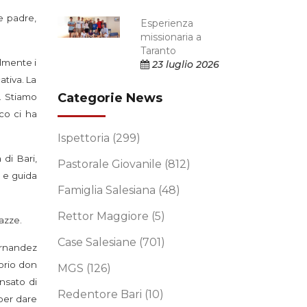
e padre,
Esperienza
missionaria a
Taranto
almente i
23 luglio 2026
ativa. La
Categorie News
. Stiamo
co ci ha
Ispettoria
(299)
di Bari,
Pastorale Giovanile
(812)
 e guida
Famiglia Salesiana
(48)
Rettor Maggiore
(5)
gazze.
Case Salesiane
(701)
ernandez
torio don
MGS
(126)
nsato di
Redentore Bari
(10)
 per dare