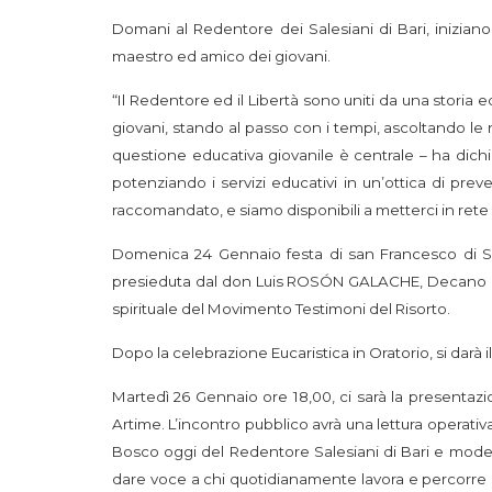
Domani al Redentore dei Salesiani di Bari, inizian
maestro ed amico dei giovani.
“Il Redentore ed il Libertà sono uniti da una storia 
giovani, stando al passo con i tempi, ascoltando le 
questione educativa giovanile è centrale – ha dichi
potenziando i servizi educativi in un’ottica di pre
raccomandato, e siamo disponibili a metterci in rete c
Domenica 24 Gennaio festa di san Francesco di Sal
presieduta dal don Luis ROSÓN GALACHE, Decano della
spirituale del Movimento Testimoni del Risorto.
Dopo la celebrazione Eucaristica in Oratorio, si darà il 
Martedì 26 Gennaio ore 18,00, ci sarà la presentaz
Artime. L’incontro pubblico avrà una lettura operati
Bosco oggi del Redentore Salesiani di Bari e modera
dare voce a chi quotidianamente lavora e percorre ins