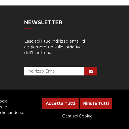
NEWSLETTER
Lasciaci il tuo indirizzo email, ti
aggiorneremo sulle iniziative
dell'Ispettoria
ocial
Accetta Tutti
Rifiuta Tutti
ea e
 cliccando su
cessario dare il consenso.
Gestisci Cookie