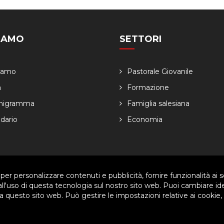
SIAMO
SETTORI
Siamo
Pastorale Giovanile
a
Formazione
nigramma
Famiglia salesiana
dario
Economia
 per personalizzare contenuti e pubblicità, fornire funzionalità ai s
ved. | P.IVA 80057280630 |
Privacy & Cookie Policy
-
Gestisci Cookie
 all'uso di questa tecnologia sul nostro sito web. Puoi cambiare id
 questo sito web. Può gestire le impostazioni relative ai cookie,
arti per migliorare l'esperienza utente. Per visualizzare il plugin è ne