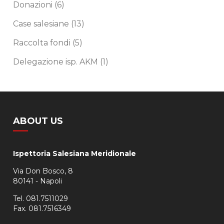
Donazioni
(6)
Case salesiane
(13)
Raccolta fondi
(5)
Delegazione isp. AKM
(1)
ABOUT US
Ispettoria Salesiana Meridionale
Via Don Bosco, 8
80141 - Napoli
Tel. 081.7511029
Fax. 081.7516349